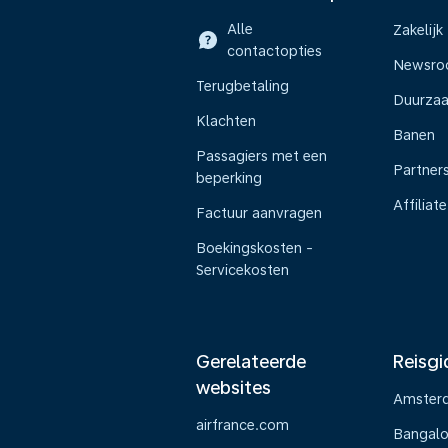
Alle
Zakelijk
contactopties
Newsr
Terugbetaling
Duurza
Klachten
Banen
Passagiers met een
Partner
beperking
Affiliate
Factuur aanvragen
Boekingskosten -
Servicekosten
Gerelateerde
Reisgi
websites
Amster
airfrance.com
Bangalo