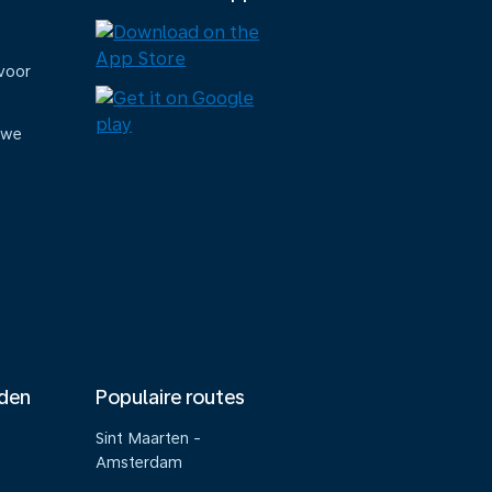
voor
uwe
nden
Populaire routes
Sint Maarten -
Amsterdam