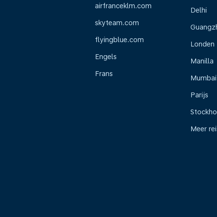
airfranceklm.com
Delhi
skyteam.com
Guangz
flyingblue.com
Londen
Engels
Manilla
Frans
Mumbai
Parijs
Stockh
Meer re