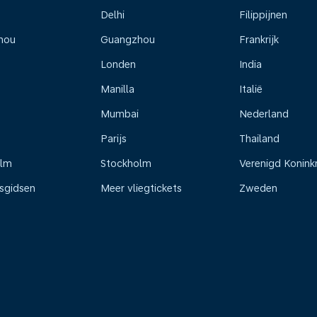
Delhi
Filippijnen
hou
Guangzhou
Frankrijk
Londen
India
Manilla
Italië
Mumbai
Nederland
Parijs
Thailand
olm
Stockholm
Verenigd Koninkr
isgidsen
Meer vliegtickets
Zweden