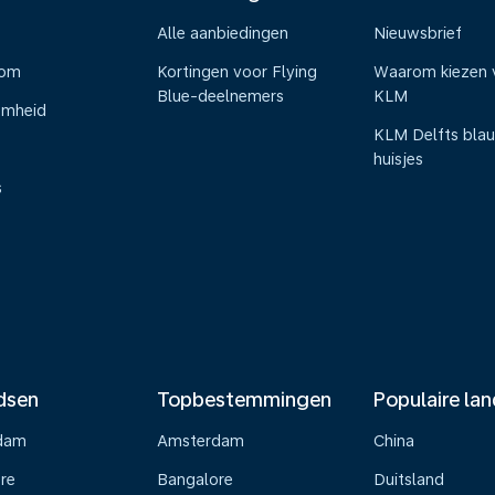
Alle aanbiedingen
Nieuwsbrief
oom
Kortingen voor Flying
Waarom kiezen 
Blue-deelnemers
KLM
amheid
KLM Delfts bla
huisjes
s
dsen
Topbestemmingen
Populaire la
dam
Amsterdam
China
re
Bangalore
Duitsland