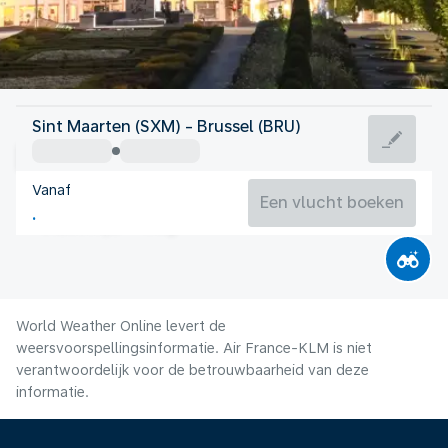
België
Sint Maarten (SXM) - Brussel (BRU)
Brussel
Vanaf
19°C
België
Een vlucht boeken
Vluchttijd
Aug.
World Weather Online levert de
weersvoorspellingsinformatie. Air France-KLM is niet
verantwoordelijk voor de betrouwbaarheid van deze
informatie.