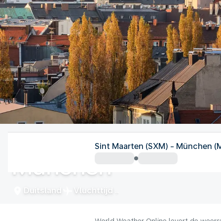
Duitsland
Sint Maarten (SXM) - München (
München
Duitsland
Vluchttijd