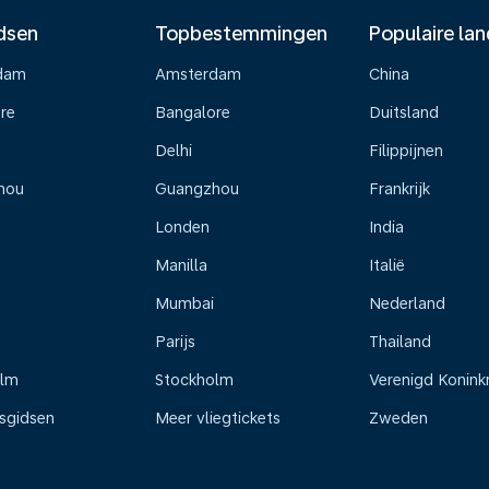
dsen
Topbestemmingen
Populaire la
dam
Amsterdam
China
re
Bangalore
Duitsland
Delhi
Filippijnen
hou
Guangzhou
Frankrijk
Londen
India
Manilla
Italië
Mumbai
Nederland
Parijs
Thailand
olm
Stockholm
Verenigd Koninkr
isgidsen
Meer vliegtickets
Zweden