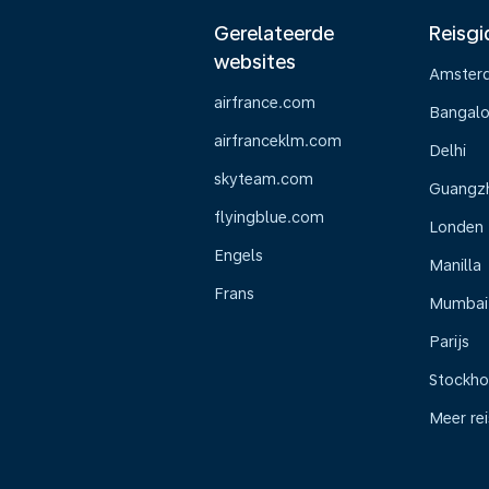
Gerelateerde
Reisgi
websites
Amster
airfrance.com
Bangalo
airfranceklm.com
Delhi
skyteam.com
Guangz
flyingblue.com
Londen
Engels
Manilla
Frans
Mumbai
Parijs
Stockh
Meer re