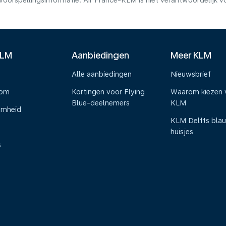
voorspellingsinformatie. Air France-KLM is niet verantwoordelijk 
KLM
Aanbiedingen
Meer KLM
Alle aanbiedingen
Nieuwsbrief
oom
Kortingen voor Flying
Waarom kiezen 
Blue-deelnemers
KLM
amheid
KLM Delfts bla
huisjes
s