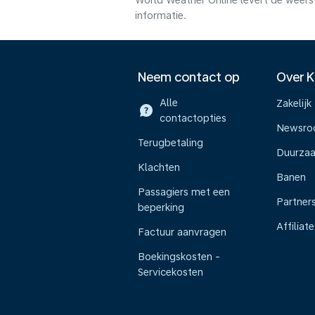
World Weather Online levert de weers
informatie.
Neem contact op
Over 
Alle
Zakelijk
contactopties
Newsr
Terugbetaling
Duurza
Klachten
Banen
Passagiers met een
Partner
beperking
Affiliate
Factuur aanvragen
Boekingskosten -
Servicekosten