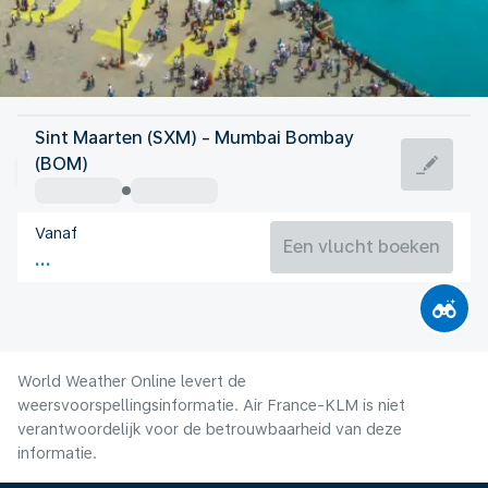
Indië
Sint Maarten (SXM) - Mumbai Bombay
Mumbai/Bombay
(BOM)
27°C
Indië
Vanaf
Vluchttijd
Aug.
Een vlucht boeken
World Weather Online levert de
weersvoorspellingsinformatie. Air France-KLM is niet
verantwoordelijk voor de betrouwbaarheid van deze
informatie.