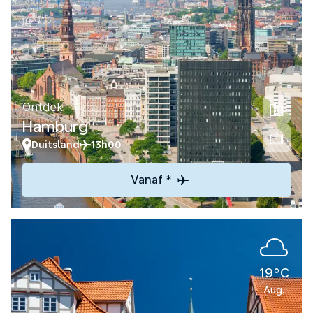
Ontdek
Hamburg
Duitsland
13h00
Vanaf *
19°C
Aug.