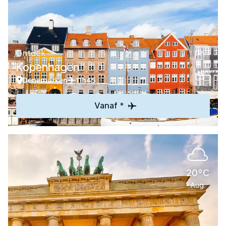
Ontdek
Kopenhagen
Denemarken
11h45
Vanaf *
20°C
Aug.