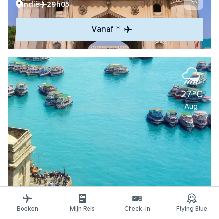
Indië
29h05
Vanaf *
27°C
Aug.
Ontdek
Boeken
Mijn Reis
Check-in
Flying Blue
Mumbai/Bombay