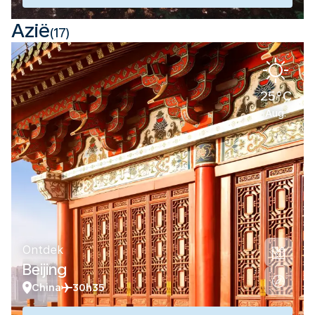
Azië
(17)
25°C
Aug.
Ontdek
Beijing
China
30h35