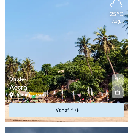
25°C
Aug.
Ontdek
Accra
Ghana
27h00
Vanaf *