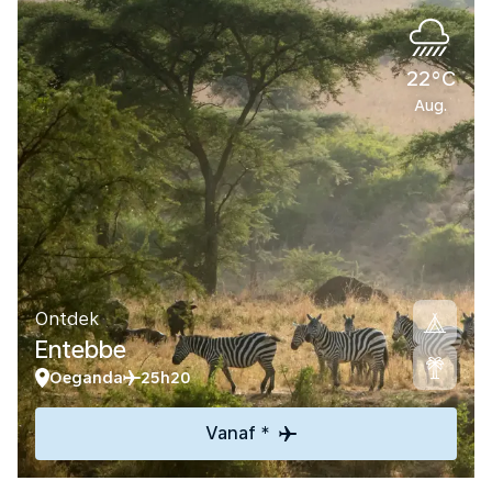
22°C
Aug.
Ontdek
Entebbe
Oeganda
25h20
Vanaf *