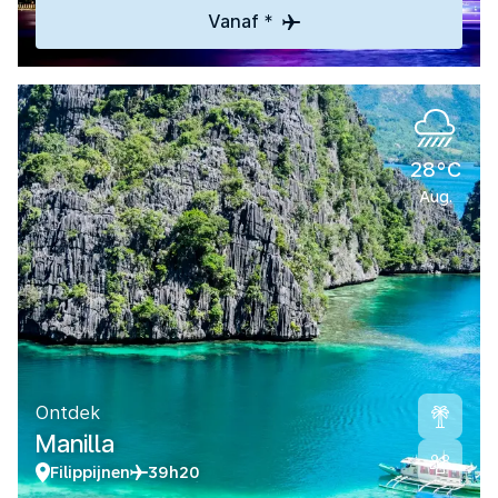
Vanaf *
28°C
Aug.
Ontdek
Manilla
Filippijnen
39h20