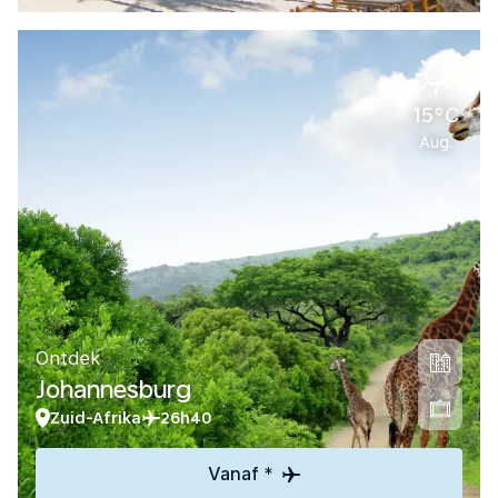
15°C
Aug.
Ontdek
Johannesburg
Zuid-Afrika
26h40
Vanaf *