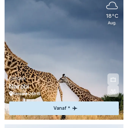
18°C
Aug.
Ontdek
Nairobi
Kenia
26h15
Vanaf *