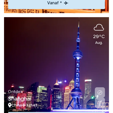
Vanaf *
29°C
Aug.
Ontdek
Shanghai
China
32h45