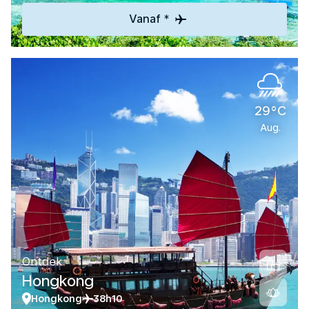
Vanaf *
29°C
Aug.
Ontdek
Hongkong
Hongkong
38h10