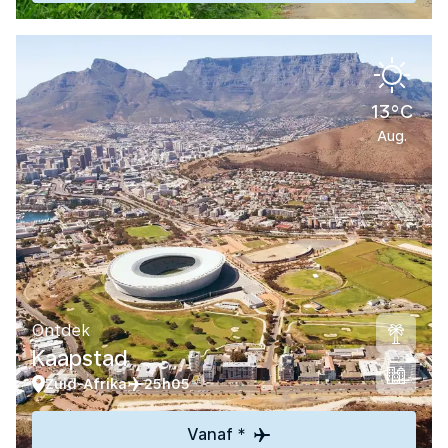
13°C
Aug.
Ontdek
Kaapstad
Zuid-Afrika
25h05
Vanaf *