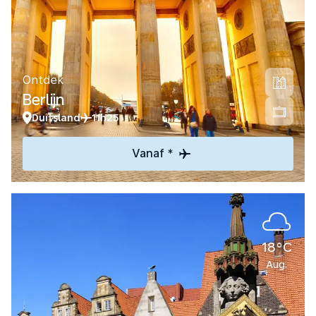
Ontdek
Berlijn
Duitsland
11h25
Vanaf *
18°C
Aug.