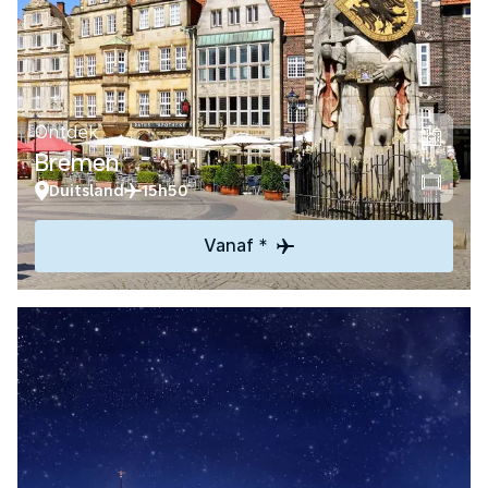
Ontdek
Bremen
Duitsland
15h50
Vanaf *