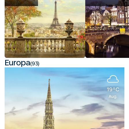
Europa
(93)
19°C
Aug.