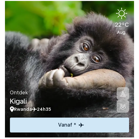
22°C
Aug.
Ontdek
Kigali
Rwanda
24h35
Vanaf *