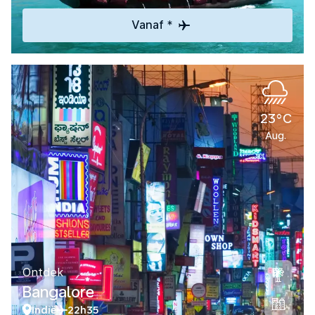
Vanaf *
23°C
Aug.
Ontdek
Bangalore
Indië
22h35