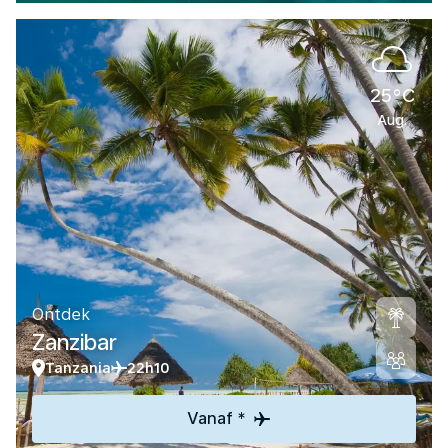
25°C
Aug.
Ontdek
Zanzibar
Tanzania
22h10
Vanaf *