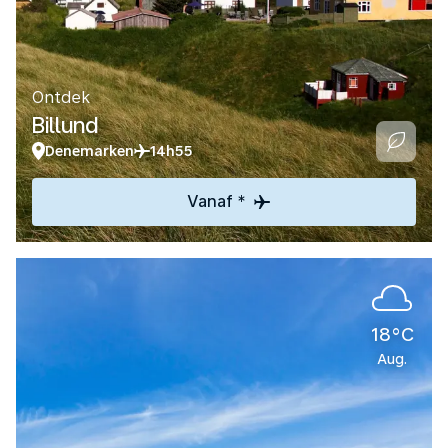
Ontdek
Billund
Denemarken
14h55
Vanaf *
18°C
Aug.