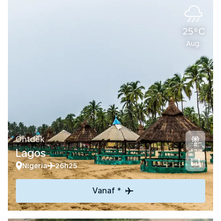
25°C
Aug.
Ontdek
Lagos
Nigeria
26h25
Vanaf *