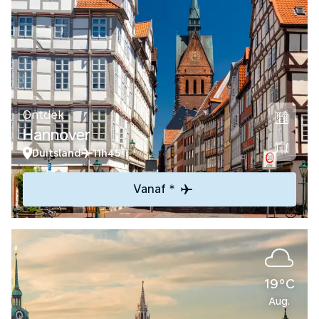
Ontdek
Hannover
Duitsland
11h45
Vanaf *
19°C
Aug.