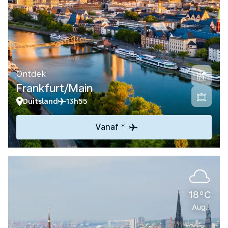
Ontdek
Frankfurt/Main
Duitsland
13h55
Vanaf *
18°C
Aug.