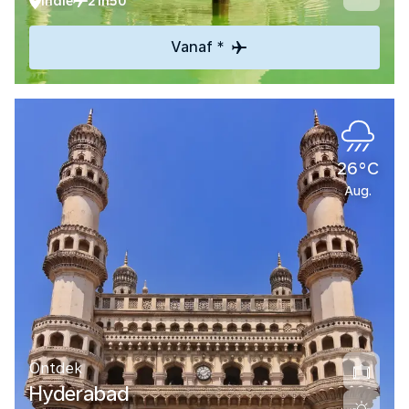
Indië
21h50
Vanaf *
26°C
Aug.
Ontdek
Hyderabad