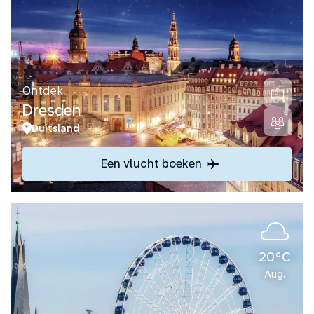
Ontdek
Dresden
Duitsland
Een vlucht boeken
20°C
Aug.