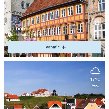
Ontdek
Aalborg
Denemarken
17h20
Vanaf *
17°C
Aug.