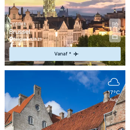
Ontdek
Brussel
België
12h21
Vanaf *
17°C
Aug.