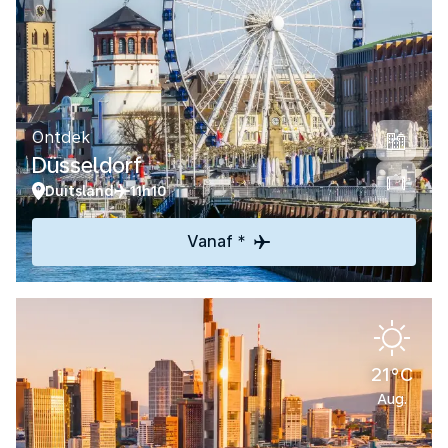
Ontdek
Düsseldorf
Duitsland
11h10
Vanaf *
21°C
Aug.