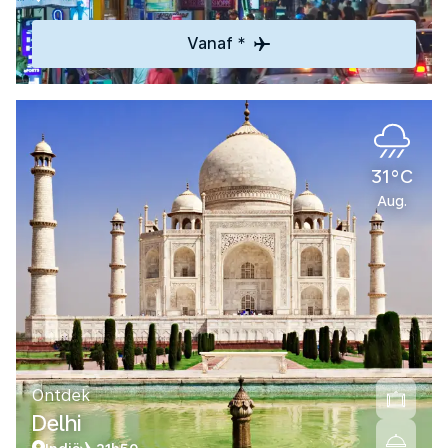
Vanaf *
31°C
Aug.
Ontdek
Delhi