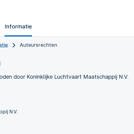
Informatie
atie
Auteursrechten
n
den door Koninklijke Luchtvaart Maatschappij N.V.
pij N.V.