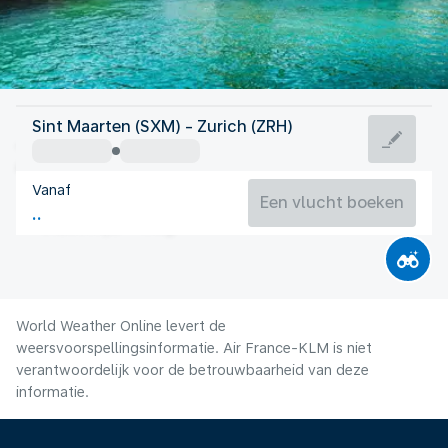
Zwitserland
Sint Maarten (SXM) - Zurich (ZRH)
Zürich
Vanaf
19°C
Zwitserland
Een vlucht boeken
Vluchttijd
Aug.
World Weather Online levert de
weersvoorspellingsinformatie. Air France-KLM is niet
verantwoordelijk voor de betrouwbaarheid van deze
informatie.