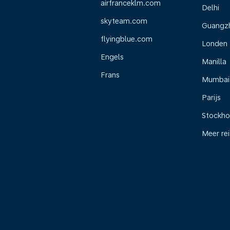
airfranceklm.com
Delhi
skyteam.com
Guangz
flyingblue.com
Londen
Engels
Manilla
Frans
Mumbai
Parijs
Stockh
Meer re