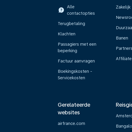
Alle
Zakelijk
contactopties
Newsr
Terugbetaling
Duurza
Klachten
Banen
Passagiers met een
Partner
beperking
Affiliate
Factuur aanvragen
Boekingskosten -
Servicekosten
Gerelateerde
Reisgi
websites
Amster
airfrance.com
Bangalo