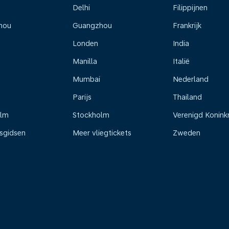
Delhi
Filippijnen
hou
Guangzhou
Frankrijk
Londen
India
Manilla
Italië
Mumbai
Nederland
Parijs
Thailand
olm
Stockholm
Verenigd Koninkr
isgidsen
Meer vliegtickets
Zweden