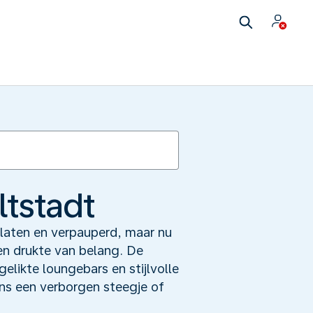
tstadt
rlaten en verpauperd, maar nu
en drukte van belang. De
elikte loungebars en stijlvolle
ens een verborgen steegje of