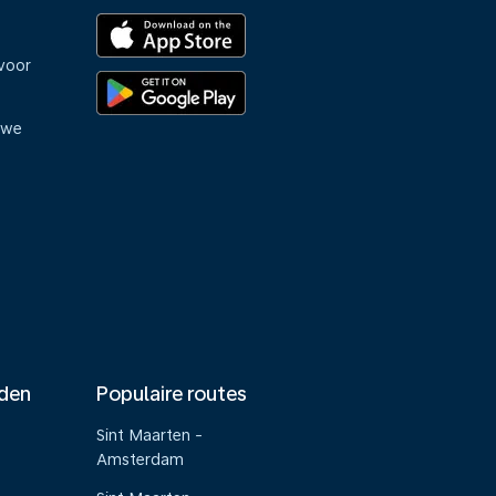
voor
uwe
nden
Populaire routes
Sint Maarten -
Amsterdam