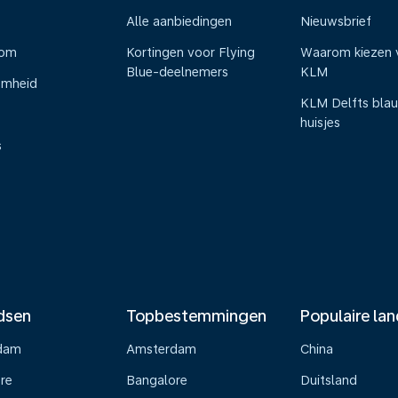
Alle aanbiedingen
Nieuwsbrief
oom
Kortingen voor Flying
Waarom kiezen 
Blue-deelnemers
KLM
amheid
KLM Delfts bla
huisjes
s
dsen
Topbestemmingen
Populaire la
dam
Amsterdam
China
re
Bangalore
Duitsland