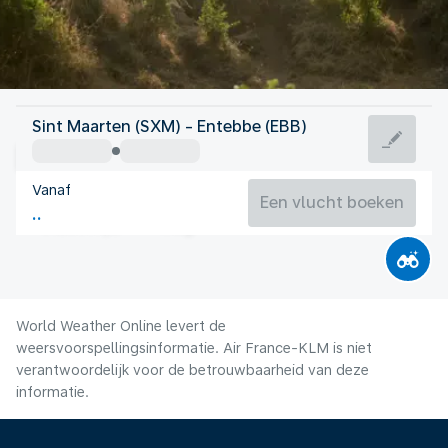
Oeganda
Sint Maarten (SXM) - Entebbe (EBB)
Entebbe
Vanaf
22°C
Oeganda
Een vlucht boeken
Vluchttijd
Aug.
World Weather Online levert de
weersvoorspellingsinformatie. Air France-KLM is niet
verantwoordelijk voor de betrouwbaarheid van deze
informatie.