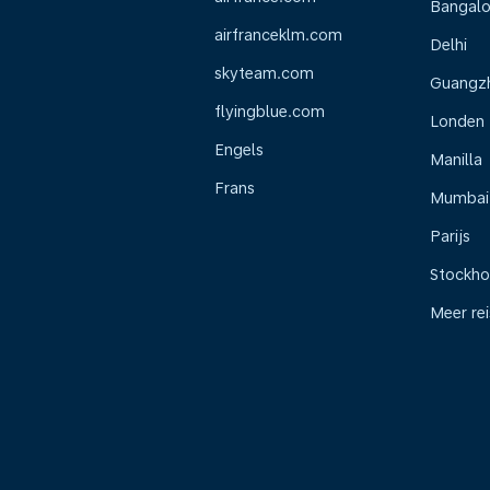
Bangalo
airfranceklm.com
Delhi
skyteam.com
Guangz
flyingblue.com
Londen
Engels
Manilla
Frans
Mumbai
Parijs
Stockh
Meer re