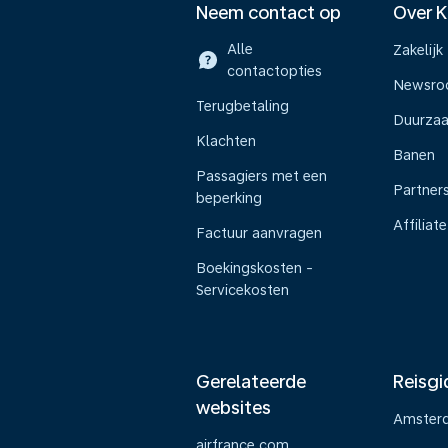
Neem contact op
Over 
Alle
Zakelijk
contactopties
Newsr
Terugbetaling
Duurza
Klachten
Banen
Passagiers met een
Partner
beperking
Affiliate
Factuur aanvragen
Boekingskosten -
Servicekosten
Gerelateerde
Reisgi
websites
Amster
airfrance.com