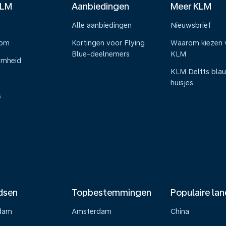
KLM
Aanbiedingen
Meer KLM
Alle aanbiedingen
Nieuwsbrief
oom
Kortingen voor Flying
Waarom kiezen 
Blue-deelnemers
KLM
amheid
KLM Delfts bla
huisjes
s
dsen
Topbestemmingen
Populaire la
dam
Amsterdam
China