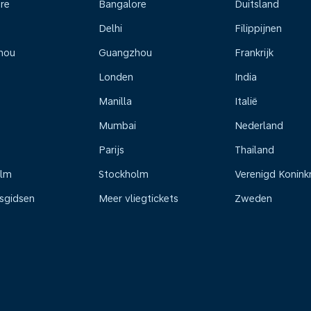
re
Bangalore
Duitsland
Delhi
Filippijnen
hou
Guangzhou
Frankrijk
Londen
India
Manilla
Italië
Mumbai
Nederland
Parijs
Thailand
olm
Stockholm
Verenigd Koninkr
isgidsen
Meer vliegtickets
Zweden