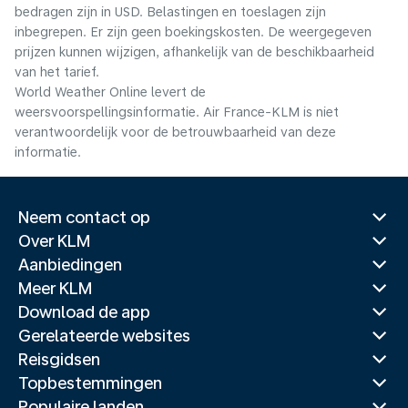
bedragen zijn in USD. Belastingen en toeslagen zijn
inbegrepen. Er zijn geen boekingskosten. De weergegeven
prijzen kunnen wijzigen, afhankelijk van de beschikbaarheid
van het tarief.
World Weather Online levert de
weersvoorspellingsinformatie. Air France-KLM is niet
verantwoordelijk voor de betrouwbaarheid van deze
informatie.
Neem contact op
Over KLM
Aanbiedingen
Meer KLM
Download de app
Gerelateerde websites
Reisgidsen
Topbestemmingen
Populaire landen