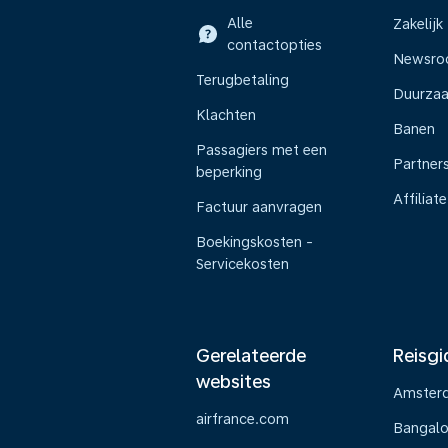
Alle
Zakelijk
contactopties
Newsr
Terugbetaling
Duurza
Klachten
Banen
Passagiers met een
Partner
beperking
Affiliate
Factuur aanvragen
Boekingskosten -
Servicekosten
Gerelateerde
Reisgi
websites
Amster
airfrance.com
Bangalo