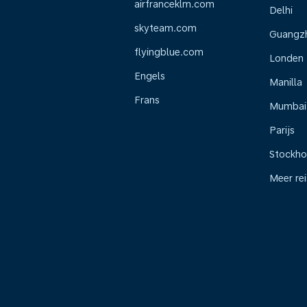
airfranceklm.com
Delhi
skyteam.com
Guangz
flyingblue.com
Londen
Engels
Manilla
Frans
Mumbai
Parijs
Stockh
Meer re