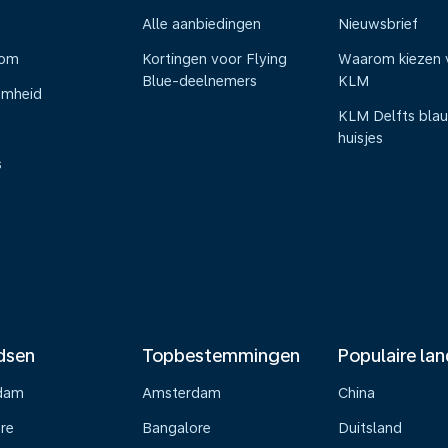
Alle aanbiedingen
Nieuwsbrief
oom
Kortingen voor Flying
Waarom kiezen 
Blue-deelnemers
KLM
amheid
KLM Delfts bla
huisjes
s
dsen
Topbestemmingen
Populaire la
dam
Amsterdam
China
re
Bangalore
Duitsland