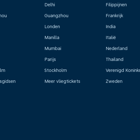
Delhi
Filippijnen
hou
Guangzhou
Frankrijk
Londen
India
Manilla
Italië
Mumbai
Nederland
Parijs
Thailand
olm
Stockholm
Verenigd Koninkr
isgidsen
Meer vliegtickets
Zweden