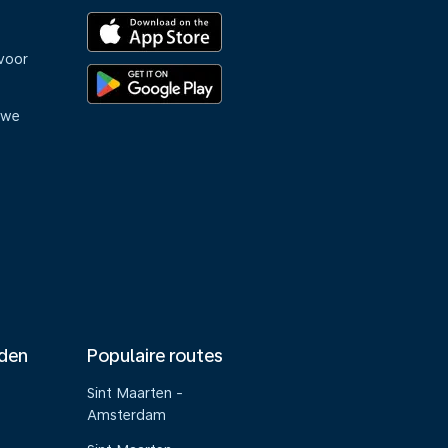
voor
uwe
nden
Populaire routes
Sint Maarten -
Amsterdam