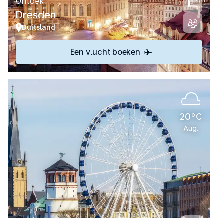
Ontdek
Dresden
Duitsland
Een vlucht boeken
20°C
Aug.