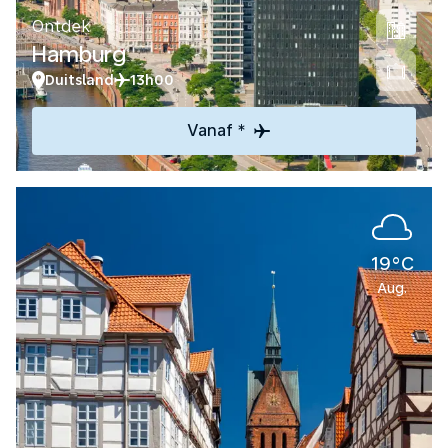
Ontdek
Hamburg
Duitsland
13h00
Vanaf *
19°C
Aug.