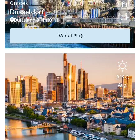
Ontdek
Düsseldorf
Duitsland
11h10
Vanaf *
21°C
Aug.