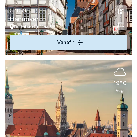
Ontdek
Hannover
Duitsland
11h45
Vanaf *
19°C
Aug.