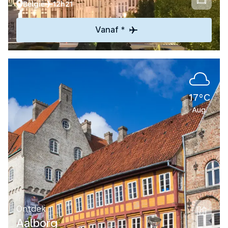
België
12h21
Vanaf *
17°C
Aug.
Ontdek
Aalborg