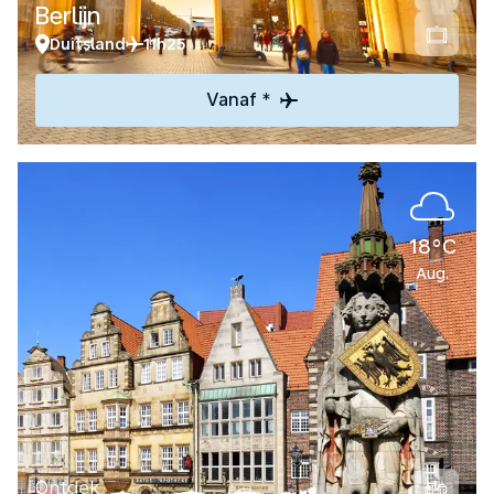
Berlijn
Duitsland
11h25
Vanaf *
18°C
Aug.
Ontdek