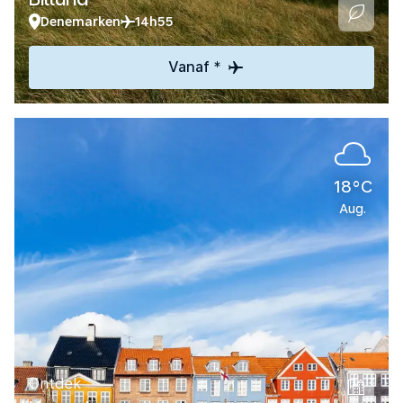
Denemarken
14h55
Vanaf *
18°C
Aug.
Ontdek