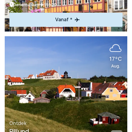
Denemarken
15h20
Vanaf *
17°C
Aug.
Ontdek
Billund