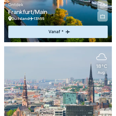
Ontdek
Frankfurt/Main
Duitsland
13h55
Vanaf *
18°C
Aug.