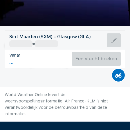
Verenigd Koninkrijk
Sint Maarten (SXM) - Glasgow (GLA)
Glasgow
Vanaf
14°C
Verenigd Koninkrijk
Een vlucht boeken
Vluchttijd
Aug.
World Weather Online levert de
weersvoorspellingsinformatie. Air France-KLM is niet
verantwoordelijk voor de betrouwbaarheid van deze
informatie.