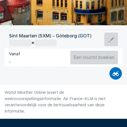
Zweden
Sint Maarten (SXM) - Göteborg (GOT)
Gotenburg
Vanaf
16°C
Zweden
Een vlucht boeken
Vluchttijd
Aug.
World Weather Online levert de
weersvoorspellingsinformatie. Air France-KLM is niet
verantwoordelijk voor de betrouwbaarheid van deze
informatie.