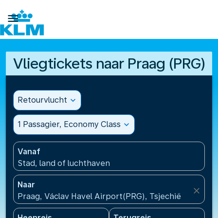

Vliegtickets naar Praag (PRG)
Retourvlucht
expand_more
1 Passagier, Economy Class
expand_more
Vanaf
Stad, land of luchthaven
Naar
close
Praag, Václav Havel Airport(PRG), Tsjechië
Heenreis
Terugreis