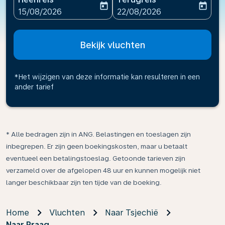
today
today
fc-booking-departure-date-aria-label
fc-booking-return-date-ari
15/08/2026
22/08/2026
Bekijk vluchten
*Het wijzigen van deze informatie kan resulteren in een
ander tarief
* Alle bedragen zijn in ANG. Belastingen en toeslagen zijn
inbegrepen. Er zijn geen boekingskosten, maar u betaalt
eventueel een betalingstoeslag. Getoonde tarieven zijn
verzameld over de afgelopen 48 uur en kunnen mogelijk niet
langer beschikbaar zijn ten tijde van de boeking.
Home
Vluchten
Naar Tsjechië
Naar Praag