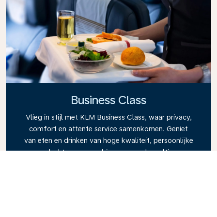
Business Class
Vlieg in stijl met KLM Business Class, waar privacy,
comfort en attente service samenkomen. Geniet
van eten en drinken van hoge kwaliteit, persoonlijke
aandacht van ons cabinepersoneel en ultieme
ontspanning. Met onze full-flat stoelen op
langeafstandsvluchten kunt u goed uitrusten of
slapen. Liever aan het werk? Geen probleem, u
heeft alle ruimte. Boek vandaag nog uw Business
Class-ticket en ervaar het KLM-verschil.