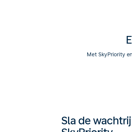
E
Met SkyPriority e
Sla de wachtri