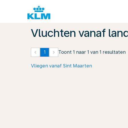
Vluchten vanaf lan
keyboard_arrow_left
1
keyboard_arrow_right
Toont 1 naar 1 van 1 resultaten
Vliegen vanaf Sint Maarten