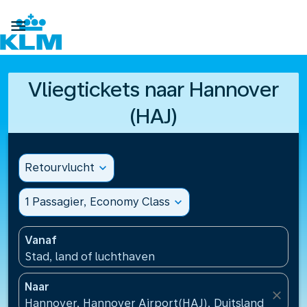

Vliegtickets naar Hannover
(HAJ)
Retourvlucht
expand_more
1 Passagier, Economy Class
expand_more
Vanaf
Stad, land of luchthaven
Naar
close
Hannover, Hannover Airport(HAJ), Duitsland