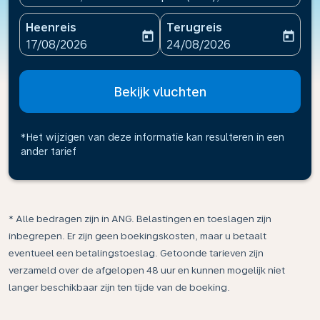
Heenreis
Terugreis
today
today
fc-booking-departure-date-aria-label
fc-booking-return-date-ari
17/08/2026
24/08/2026
Bekijk vluchten
*Het wijzigen van deze informatie kan resulteren in een
ander tarief
* Alle bedragen zijn in ANG. Belastingen en toeslagen zijn
inbegrepen. Er zijn geen boekingskosten, maar u betaalt
eventueel een betalingstoeslag. Getoonde tarieven zijn
verzameld over de afgelopen 48 uur en kunnen mogelijk niet
langer beschikbaar zijn ten tijde van de boeking.