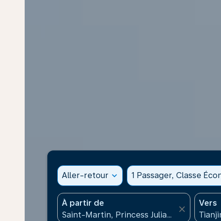
Aller-retour
expand_more
1 Passager, Classe Éc
À partir de
Vers
close