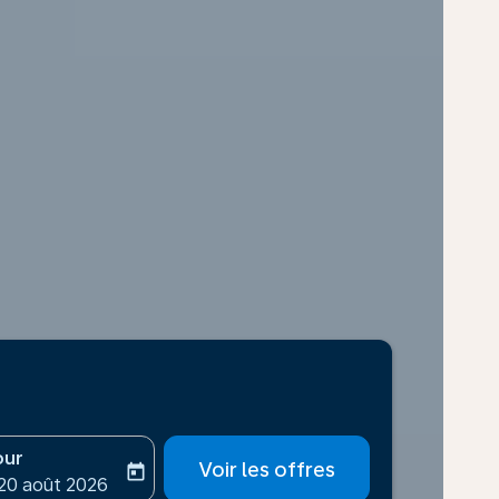
our
Voir les offres
today
-aria-label
ooking-return-date-aria-label
 20 août 2026