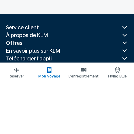
Service client
À propos de KLM
Offres
En savoir plus sur KLM
Télécharger l'appli
Sites Web associés
Guides de voyage
Réserver
Mon Voyage
L’enregistrement
Flying Blue
Villes populaires
Pays populaires
Vols populaires
Mentions légales
Déclaration de confidentialité
Déclaration d’accessibilité
© 2026 KLM