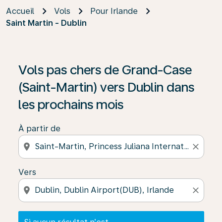
Accueil
Vols
Pour Irlande
Saint Martin - Dublin
Si aucun résultat n’est disponible, cliquez sur « Trouver
Vols pas chers de Grand-Case
(Saint-Martin) vers Dublin dans
les prochains mois
À partir de
location_on
close
Vers
location_on
close