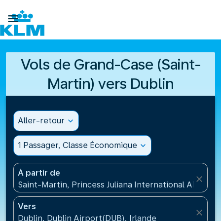

Vols de Grand-Case (Saint-
Martin) vers Dublin
Aller-retour
expand_more
1 Passager, Classe Économique
expand_more
À partir de
close
Saint-Martin, Princess Juliana International Airport
Vers
close
Dublin, Dublin Airport(DUB), Irlande