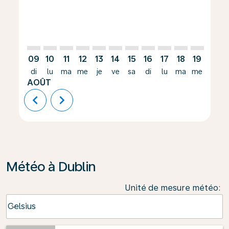
09
10
11
12
13
14
15
16
17
18
19
20
di
lu
ma
me
je
ve
sa
di
lu
ma
me
je
AOÛT
chevron_left
chevron_right
Météo à Dublin
Unité de mesure météo
:
Weather unit option Celsius Selected
Celsius
keyboard_arrow_down