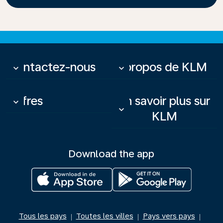
Contactez-nous
À propos de KLM
keyboard_arrow_down
keyboard_arrow_down
Offres
En savoir plus sur
keyboard_arrow_down
keyboard_arrow_down
KLM
Download the app
Tous les pays
Toutes les villes
Pays vers pays
|
|
|