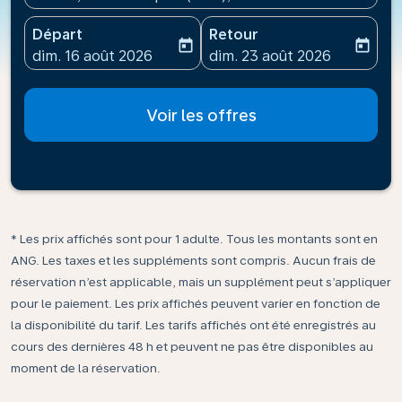
Départ
Retour
today
today
fc-booking-departure-date-aria-label
fc-booking-return-date-ari
dim. 16 août 2026
dim. 23 août 2026
Voir les offres
* Les prix affichés sont pour 1 adulte. Tous les montants sont en
ANG. Les taxes et les suppléments sont compris. Aucun frais de
réservation n’est applicable, mais un supplément peut s’appliquer
pour le paiement. Les prix affichés peuvent varier en fonction de
la disponibilité du tarif. Les tarifs affichés ont été enregistrés au
cours des dernières 48 h et peuvent ne pas être disponibles au
moment de la réservation.