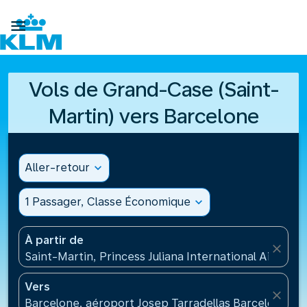

Vols de Grand-Case (Saint-
Martin) vers Barcelone
Aller-retour
expand_more
1 Passager, Classe Économique
expand_more
À partir de
close
Saint-Martin, Princess Juliana International Airport
Vers
close
Barcelone, aéroport Josep Tarradellas Barcelone-El