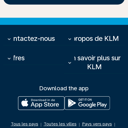
Contactez-nous
À propos de KLM
keyboard_arrow_down
keyboard_arrow_down
Offres
En savoir plus sur
keyboard_arrow_down
keyboard_arrow_down
KLM
Download the app
Tous les pays
Toutes les villes
Pays vers pays
|
|
|