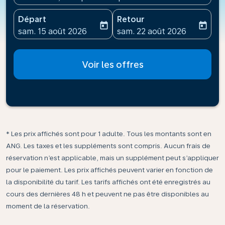
Départ
Retour
today
today
fc-booking-departure-date-aria-label
fc-booking-return-date-ari
sam. 15 août 2026
sam. 22 août 2026
Voir les offres
* Les prix affichés sont pour 1 adulte. Tous les montants sont en
ANG. Les taxes et les suppléments sont compris. Aucun frais de
réservation n’est applicable, mais un supplément peut s’appliquer
pour le paiement. Les prix affichés peuvent varier en fonction de
la disponibilité du tarif. Les tarifs affichés ont été enregistrés au
cours des dernières 48 h et peuvent ne pas être disponibles au
moment de la réservation.