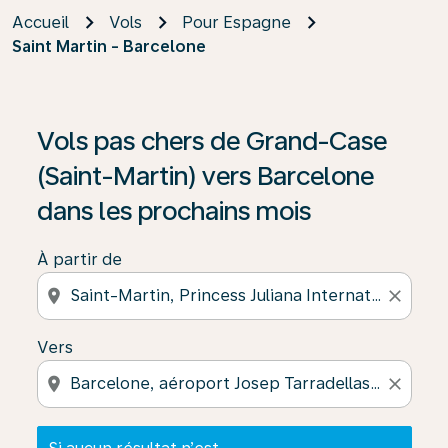
Accueil
Vols
Pour Espagne
Saint Martin - Barcelone
Si aucun résultat n’est disponible, cliquez sur « Trouver
Vols pas chers de Grand-Case
(Saint-Martin) vers Barcelone
dans les prochains mois
À partir de
location_on
close
Vers
location_on
close