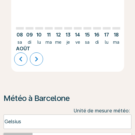
08
09
10
11
12
13
14
15
16
17
18
19
sa
di
lu
ma
me
je
ve
sa
di
lu
ma
me
AOÛT
chevron_left
chevron_right
Météo à Barcelone
Unité de mesure météo
:
Weather unit option Celsius Selected
Celsius
keyboard_arrow_down