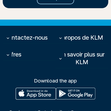
Contactez-nous
À propos de KLM
keyboard_arrow_down
keyboard_arrow_down
Offres
En savoir plus sur
keyboard_arrow_down
keyboard_arrow_down
KLM
Download the app