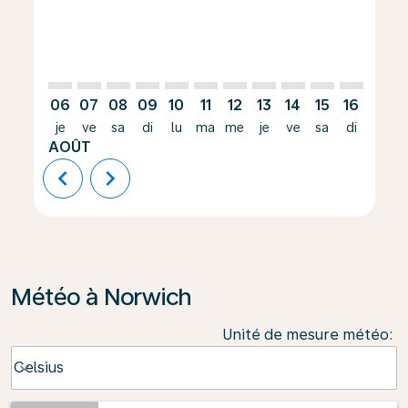
06
07
08
09
10
11
12
13
14
15
16
17
je
ve
sa
di
lu
ma
me
je
ve
sa
di
lu
AOÛT
chevron_left
chevron_right
Météo à Norwich
Unité de mesure météo
:
Weather unit option Celsius Selected
Celsius
keyboard_arrow_down