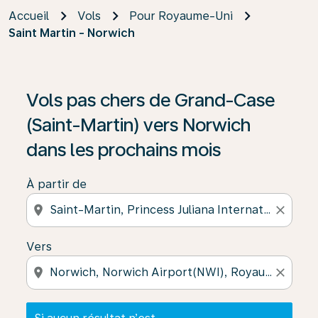
Accueil
Vols
Pour Royaume-Uni
Saint Martin - Norwich
Si aucun résultat n’est disponible, cliquez sur « Trouver
Vols pas chers de Grand-Case
(Saint-Martin) vers Norwich
dans les prochains mois
À partir de
location_on
close
Vers
location_on
close