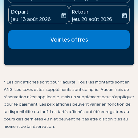
Départ
Retour
today
today
fc-booking-departure-date-aria-label
fc-booking-return-date-ari
jeu. 13 août 2026
jeu. 20 août 2026
Voir les offres
* Les prix affichés sont pour 1 adulte. Tous les montants sont en
ANG. Les taxes et les suppléments sont compris. Aucun frais de
réservation n’est applicable, mais un supplément peut s’appliquer
pour le paiement. Les prix affichés peuvent varier en fonction de
la disponibilité du tarif. Les tarifs affichés ont été enregistrés au
cours des dernières 48 h et peuvent ne pas être disponibles au
moment de la réservation.