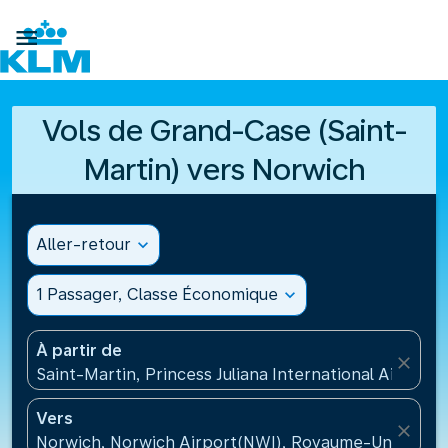

Vols de Grand-Case (Saint-
Martin) vers Norwich
Aller-retour
expand_more
1 Passager, Classe Économique
expand_more
À partir de
close
Saint-Martin, Princess Juliana International Airport
Vers
close
Norwich, Norwich Airport(NWI), Royaume-Uni