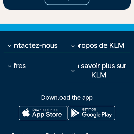
Contactez-nous
À propos de KLM
keyboard_arrow_down
keyboard_arrow_down
Offres
En savoir plus sur
keyboard_arrow_down
keyboard_arrow_down
KLM
Download the app