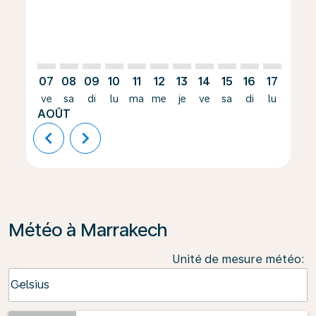
07
08
09
10
11
12
13
14
15
16
17
18
ve
sa
di
lu
ma
me
je
ve
sa
di
lu
ma
AOÛT
chevron_left
chevron_right
Météo à Marrakech
Unité de mesure météo
:
Weather unit option Celsius Selected
Celsius
keyboard_arrow_down