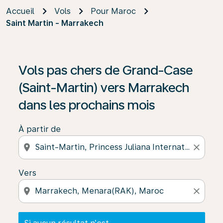
Accueil
Vols
Pour Maroc
Saint Martin - Marrakech
Si aucun résultat n’est disponible, cliquez sur « Trouver
Vols pas chers de Grand-Case
(Saint-Martin) vers Marrakech
dans les prochains mois
À partir de
location_on
close
Vers
location_on
close