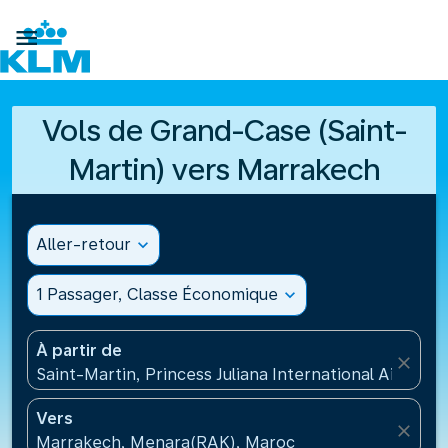

Vols de Grand-Case (Saint-
Martin) vers Marrakech
Aller-retour
expand_more
1 Passager, Classe Économique
expand_more
À partir de
close
Saint-Martin, Princess Juliana International Airport
Vers
close
Marrakech, Menara(RAK), Maroc