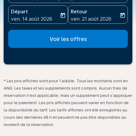
Départ
Retour
today
today
fc-booking-departure-date-aria-label
fc-booking-return-date-ari
ven. 14 août 2026
ven. 21 août 2026
Voir les offres
* Les prix affichés sont pour 1 adulte. Tous les montants sont en
ANG. Les taxes et les suppléments sont compris. Aucun frais de
réservation n’est applicable, mais un supplément peut s’appliquer
pour le paiement. Les prix affichés peuvent varier en fonction de
la disponibilité du tarif. Les tarifs affichés ont été enregistrés au
cours des dernières 48 h et peuvent ne pas être disponibles au
moment de la réservation.