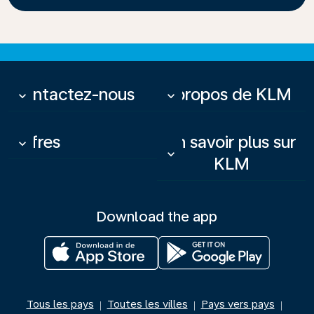
Contactez-nous
À propos de KLM
keyboard_arrow_down
keyboard_arrow_down
Offres
En savoir plus sur
keyboard_arrow_down
keyboard_arrow_down
KLM
Download the app
Tous les pays
Toutes les villes
Pays vers pays
|
|
|