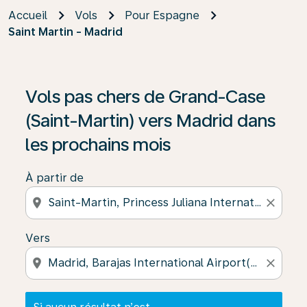
Accueil
Vols
Pour Espagne
Saint Martin - Madrid
Si aucun résultat n’est disponible, cliquez sur « Trouver
Vols pas chers de Grand-Case
(Saint-Martin) vers Madrid dans
les prochains mois
À partir de
location_on
close
Vers
location_on
close