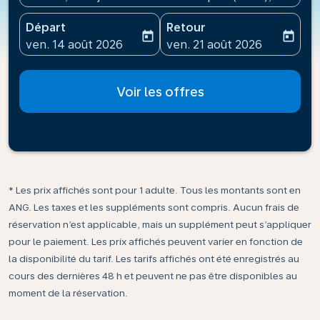
Départ
Retour
today
today
fc-booking-departure-date-aria-label
fc-booking-return-date-ari
ven. 14 août 2026
ven. 21 août 2026
Voir les offres
* Les prix affichés sont pour 1 adulte. Tous les montants sont en
ANG. Les taxes et les suppléments sont compris. Aucun frais de
réservation n’est applicable, mais un supplément peut s’appliquer
pour le paiement. Les prix affichés peuvent varier en fonction de
la disponibilité du tarif. Les tarifs affichés ont été enregistrés au
cours des dernières 48 h et peuvent ne pas être disponibles au
moment de la réservation.