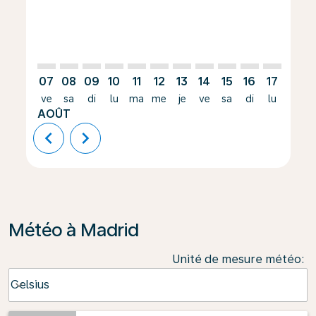
07
08
09
10
11
12
13
14
15
16
17
18
ve
sa
di
lu
ma
me
je
ve
sa
di
lu
ma
AOÛT
chevron_left
chevron_right
Météo à Madrid
Unité de mesure météo
:
Weather unit option Celsius Selected
Celsius
keyboard_arrow_down