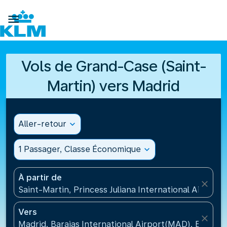

Vols de Grand-Case (Saint-
Martin) vers Madrid
Aller-retour
expand_more
1 Passager, Classe Économique
expand_more
À partir de
close
Saint-Martin, Princess Juliana International Airport
Vers
close
Madrid, Barajas International Airport(MAD), Espagn