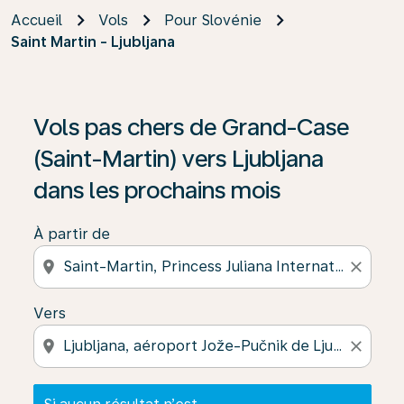
Accueil
Vols
Pour Slovénie
Saint Martin - Ljubljana
Si aucun résultat n’est disponible, cliquez sur « Trouver
Vols pas chers de Grand-Case
(Saint-Martin) vers Ljubljana
dans les prochains mois
À partir de
location_on
close
Vers
location_on
close