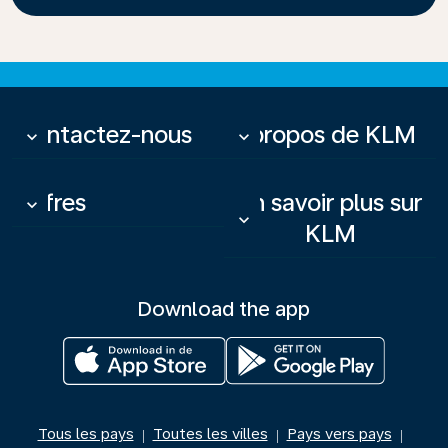
Contactez-nous
À propos de KLM
keyboard_arrow_down
keyboard_arrow_down
Offres
En savoir plus sur
keyboard_arrow_down
keyboard_arrow_down
KLM
Download the app
Tous les pays
Toutes les villes
Pays vers pays
|
|
|