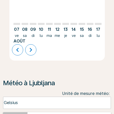
07
08
09
10
11
12
13
14
15
16
17
18
ve
sa
di
lu
ma
me
je
ve
sa
di
lu
ma
AOÛT
chevron_left
chevron_right
Météo à Ljubljana
Unité de mesure météo
:
Weather unit option Celsius Selected
Celsius
keyboard_arrow_down