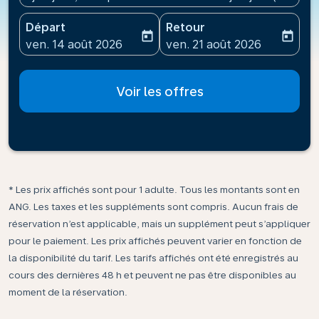
Départ
Retour
today
today
fc-booking-departure-date-aria-label
fc-booking-return-date-ari
ven. 14 août 2026
ven. 21 août 2026
Voir les offres
* Les prix affichés sont pour 1 adulte. Tous les montants sont en
ANG. Les taxes et les suppléments sont compris. Aucun frais de
réservation n’est applicable, mais un supplément peut s’appliquer
pour le paiement. Les prix affichés peuvent varier en fonction de
la disponibilité du tarif. Les tarifs affichés ont été enregistrés au
cours des dernières 48 h et peuvent ne pas être disponibles au
moment de la réservation.