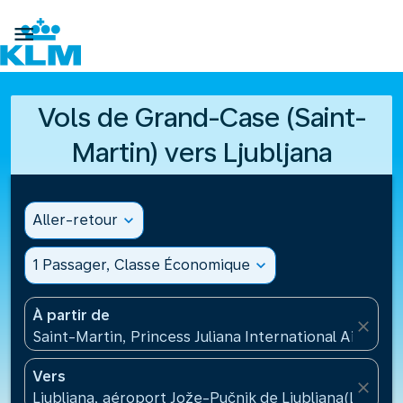

Vols de Grand-Case (Saint-
Martin) vers Ljubljana
Aller-retour
expand_more
1 Passager, Classe Économique
expand_more
À partir de
close
Saint-Martin, Princess Juliana International Airport
Vers
close
Ljubljana, aéroport Jože-Pučnik de Ljubljana(LJU), S