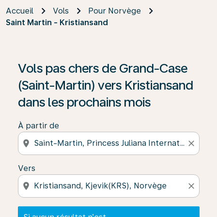
Accueil
Vols
Pour Norvège
Saint Martin - Kristiansand
Si aucun résultat n’est disponible, cliquez sur « Trouver
Vols pas chers de Grand-Case
(Saint-Martin) vers Kristiansand
dans les prochains mois
À partir de
location_on
close
Vers
location_on
close