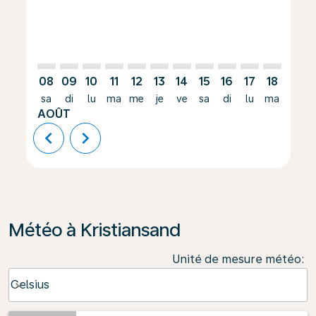
08
09
10
11
12
13
14
15
16
17
18
19
sa
di
lu
ma
me
je
ve
sa
di
lu
ma
me
AOÛT
chevron_left
chevron_right
Météo à Kristiansand
Unité de mesure météo
:
Weather unit option Celsius Selected
Celsius
keyboard_arrow_down