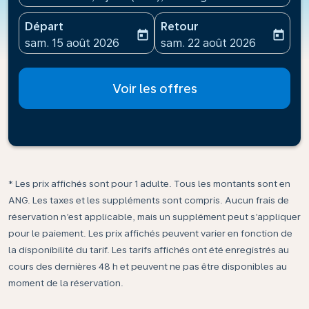
Départ
Retour
today
today
fc-booking-departure-date-aria-label
fc-booking-return-date-ari
sam. 15 août 2026
sam. 22 août 2026
Voir les offres
* Les prix affichés sont pour 1 adulte. Tous les montants sont en
ANG. Les taxes et les suppléments sont compris. Aucun frais de
réservation n’est applicable, mais un supplément peut s’appliquer
pour le paiement. Les prix affichés peuvent varier en fonction de
la disponibilité du tarif. Les tarifs affichés ont été enregistrés au
cours des dernières 48 h et peuvent ne pas être disponibles au
moment de la réservation.