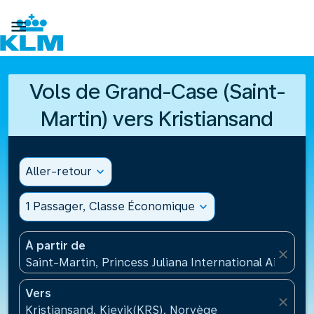

Vols de Grand-Case (Saint-
Martin) vers Kristiansand
Aller-retour
expand_more
1 Passager, Classe Économique
expand_more
À partir de
close
Saint-Martin, Princess Juliana International Airport
Vers
close
Kristiansand, Kjevik(KRS), Norvège