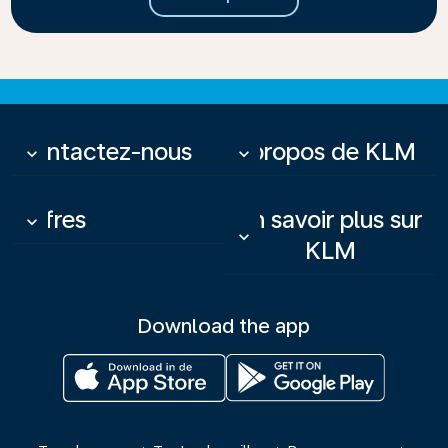
Contactez-nous
À propos de KLM
keyboard_arrow_down
keyboard_arrow_down
Offres
En savoir plus sur
keyboard_arrow_down
keyboard_arrow_down
KLM
Download the app