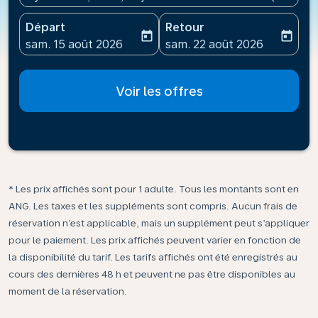
Départ
Retour
today
today
fc-booking-departure-date-aria-label
fc-booking-return-date-ari
sam. 15 août 2026
sam. 22 août 2026
Voir les offres
* Les prix affichés sont pour 1 adulte. Tous les montants sont en
ANG. Les taxes et les suppléments sont compris. Aucun frais de
réservation n’est applicable, mais un supplément peut s’appliquer
pour le paiement. Les prix affichés peuvent varier en fonction de
la disponibilité du tarif. Les tarifs affichés ont été enregistrés au
cours des dernières 48 h et peuvent ne pas être disponibles au
moment de la réservation.