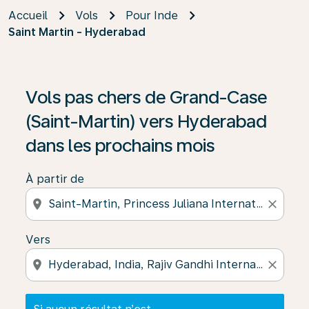
Accueil
Vols
Pour Inde
Saint Martin - Hyderabad
Si aucun résultat n’est disponible, cliquez sur « Trouver
Vols pas chers de Grand-Case
(Saint-Martin) vers Hyderabad
dans les prochains mois
À partir de
location_on
close
Vers
location_on
close