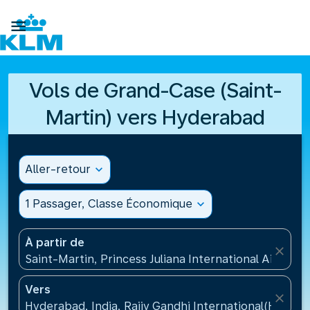

Vols de Grand-Case (Saint-
Martin) vers Hyderabad
Aller-retour
expand_more
1 Passager, Classe Économique
expand_more
À partir de
close
Saint-Martin, Princess Juliana International Airport
Vers
close
Hyderabad, India, Rajiv Gandhi International(HYD), 