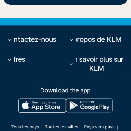
Contactez-nous
À propos de KLM
keyboard_arrow_down
keyboard_arrow_down
Offres
En savoir plus sur
keyboard_arrow_down
keyboard_arrow_down
KLM
Download the app
Tous les pays
Toutes les villes
Pays vers pays
|
|
|