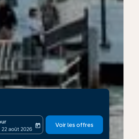
our
Voir les offres
today
-aria-label
ooking-return-date-aria-label
 22 août 2026