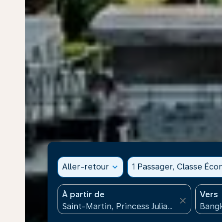
Aller-retour
expand_more
1 Passager, Classe Éc
À partir de
Vers
close