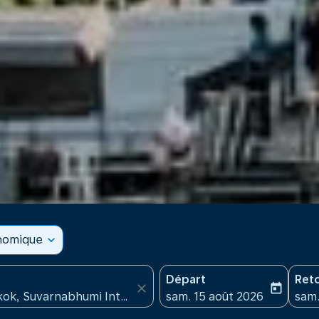
onomique
expand_more
Départ
Ret
close
today
fc-booking-departure-date
fc-b
sam. 15 août 2026
sam.