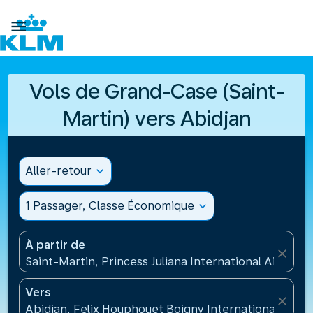

Vols de Grand-Case (Saint-
Martin) vers Abidjan
Aller-retour
expand_more
1 Passager, Classe Économique
expand_more
À partir de
close
Saint-Martin, Princess Juliana International Airport
Vers
close
Abidjan, Felix Houphouet Boigny International Airpor