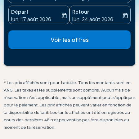
Départ
Retour
today
today
fc-booking-departure-date-aria-label
fc-booking-return-date-ari
lun. 17 août 2026
lun. 24 août 2026
Voir les offres
* Les prix affichés sont pour 1 adulte. Tous les montants sont en
ANG. Les taxes et les suppléments sont compris. Aucun frais de
réservation n’est applicable, mais un supplément peut s’appliquer
pour le paiement. Les prix affichés peuvent varier en fonction de
la disponibilité du tarif. Les tarifs affichés ont été enregistrés au
cours des dernières 48 h et peuvent ne pas être disponibles au
moment de la réservation.