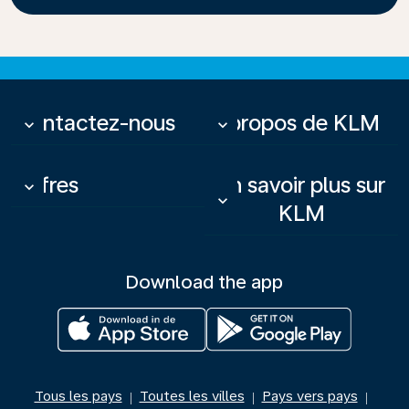
Contactez-nous
À propos de KLM
keyboard_arrow_down
keyboard_arrow_down
Offres
En savoir plus sur
keyboard_arrow_down
keyboard_arrow_down
KLM
Download the app
Tous les pays
Toutes les villes
Pays vers pays
|
|
|