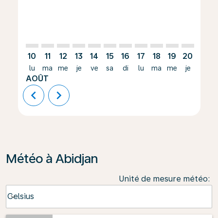
10
11
12
13
14
15
16
17
18
19
20
21
lu
ma
me
je
ve
sa
di
lu
ma
me
je
ve
AOÛT
chevron_left
chevron_right
Météo à Abidjan
Unité de mesure météo
:
Weather unit option Celsius Selected
Celsius
keyboard_arrow_down