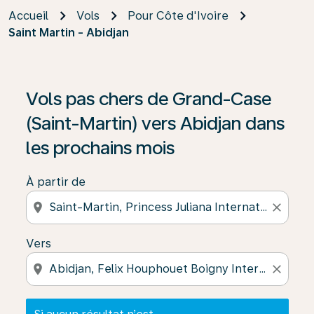
Accueil
Vols
Pour Côte d'Ivoire
Saint Martin - Abidjan
Si aucun résultat n’est disponible, cliquez sur « Trouver
Vols pas chers de Grand-Case
(Saint-Martin) vers Abidjan dans
les prochains mois
À partir de
location_on
close
Vers
location_on
close