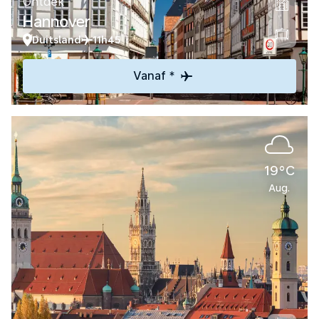
Ontdek
Hannover
Duitsland
11h45
Vanaf *
19°C
Aug.