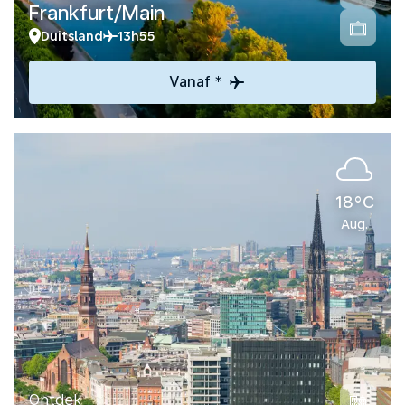
Frankfurt/Main
Duitsland
13h55
Vanaf *
18°C
Aug.
Ontdek