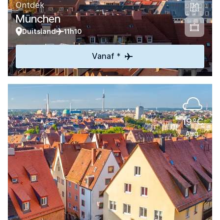
Ontdek
München
Duitsland
11h10
Vanaf *
19°C
Aug.