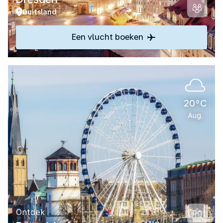
Duitsland
Een vlucht boeken
20°C
Aug.
Ontdek