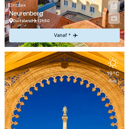
Ontdek
Neurenberg
Duitsland
12h50
Vanaf *
19°C
Aug.