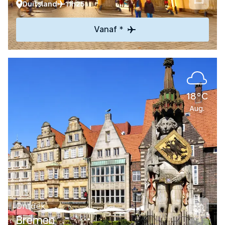
Duitsland
11h25
Vanaf *
18°C
Aug.
Ontdek
Bremen