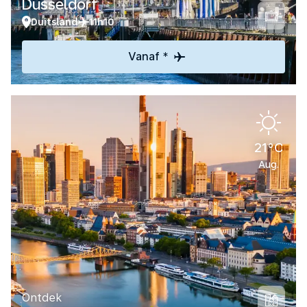
Düsseldorf
Duitsland
11h10
Vanaf *
21°C
Aug.
Ontdek