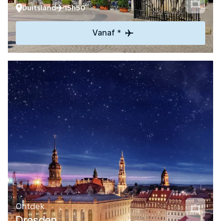
Duitsland
15h50
Vanaf *
Ontdek
Dresden