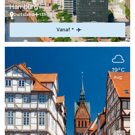
Hamburg
Duitsland
13h00
Vanaf *
19°C
Aug.