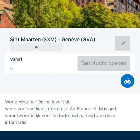
Zwitserland
Sint Maarten (SXM) - Genève (GVA)
Genève
Vanaf
19°C
Zwitserland
Een vlucht boeken
Vluchttijd
Aug.
World Weather Online levert de
weersvoorspellingsinformatie. Air France-KLM is niet
verantwoordelijk voor de betrouwbaarheid van deze
informatie.