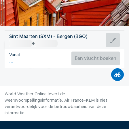
Noorwegen
Sint Maarten (SXM) - Bergen (BGO)
Bergen
Vanaf
14°C
Noorwegen
Een vlucht boeken
Vluchttijd
Aug.
World Weather Online levert de
weersvoorspellingsinformatie. Air France-KLM is niet
verantwoordelijk voor de betrouwbaarheid van deze
informatie.