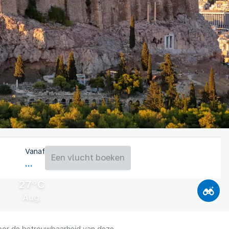
Vanaf
Een vlucht boeken
27°C
Aug.