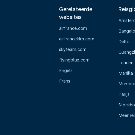
Gerelateerde
Reisgi
websites
Amster
airfrance.com
Bangalo
airfranceklm.com
Delhi
skyteam.com
Guangz
flyingblue.com
Londen
Engels
Manilla
Frans
Mumbai
Parijs
Stockh
Meer re