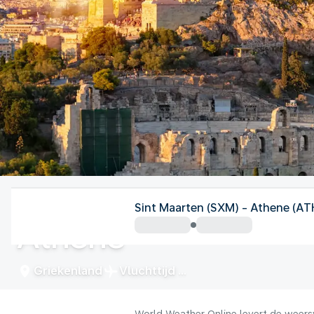
Griekenland
Sint Maarten (SXM) - Athene (AT
Athene
Griekenland
Vluchttijd