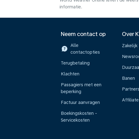
World Weather Online levert de weers
informatie.
Neem contact op
Over 
Alle
Zakelijk
contactopties
Newsr
Terugbetaling
Duurza
Klachten
Banen
Passagiers met een
Partner
beperking
Affiliate
Factuur aanvragen
Boekingskosten -
Servicekosten