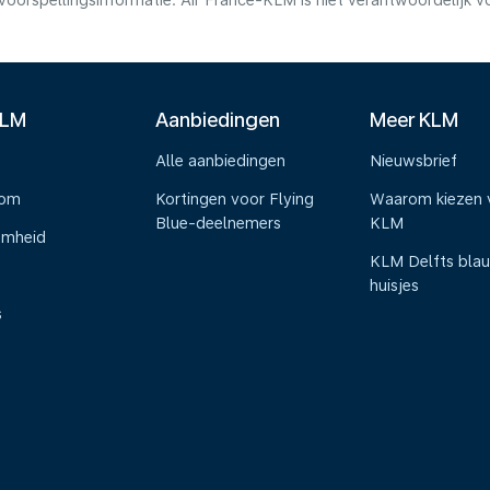
voorspellingsinformatie. Air France-KLM is niet verantwoordelijk 
KLM
Aanbiedingen
Meer KLM
Alle aanbiedingen
Nieuwsbrief
oom
Kortingen voor Flying
Waarom kiezen 
Blue-deelnemers
KLM
amheid
KLM Delfts bla
huisjes
s