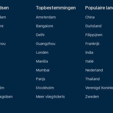
dsen
Topbestemmingen
Populaire la
dam
Amsterdam
China
re
Bangalore
Duitsland
Delhi
Filippijnen
hou
Guangzhou
Frankrijk
Londen
India
Manilla
Italië
Mumbai
Nederland
Parijs
Thailand
olm
Stockholm
Verenigd Koninkr
isgidsen
Meer vliegtickets
Zweden