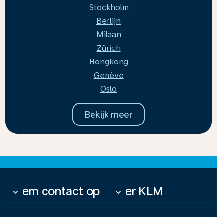
Stockholm
Berlijn
Milaan
Zürich
Hongkong
Genève
Oslo
Bekijk meer
Neem contact op
Over KLM
keyboard_arrow_down
keyboard_arrow_down