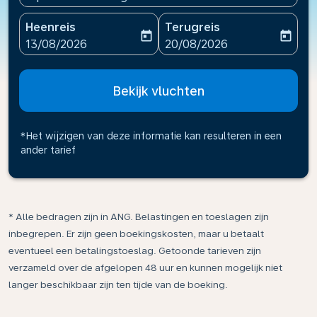
Heenreis
Terugreis
today
today
fc-booking-departure-date-aria-label
fc-booking-return-date-ari
13/08/2026
20/08/2026
Bekijk vluchten
*Het wijzigen van deze informatie kan resulteren in een
ander tarief
* Alle bedragen zijn in ANG. Belastingen en toeslagen zijn
inbegrepen. Er zijn geen boekingskosten, maar u betaalt
eventueel een betalingstoeslag. Getoonde tarieven zijn
verzameld over de afgelopen 48 uur en kunnen mogelijk niet
langer beschikbaar zijn ten tijde van de boeking.