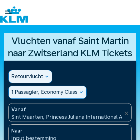

Vluchten vanaf Saint Martin
naar Zwitserland KLM Tickets
Retourvlucht
expand_more
1 Passagier, Economy Class
expand_more
Vanaf
close
Sint Maarten, Princess Juliana International Airport
Naar
Input bestemming