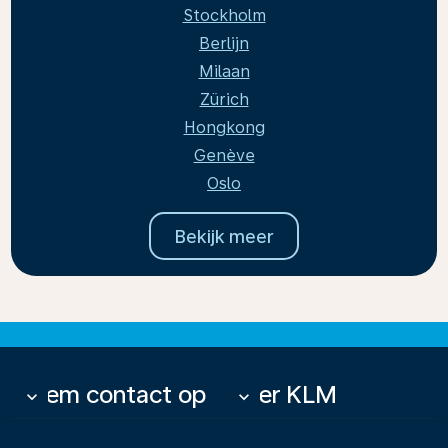
Stockholm
Berlijn
Milaan
Zürich
Hongkong
Genève
Oslo
Bekijk meer
Neem contact op
Over KLM
keyboard_arrow_down
keyboard_arrow_down