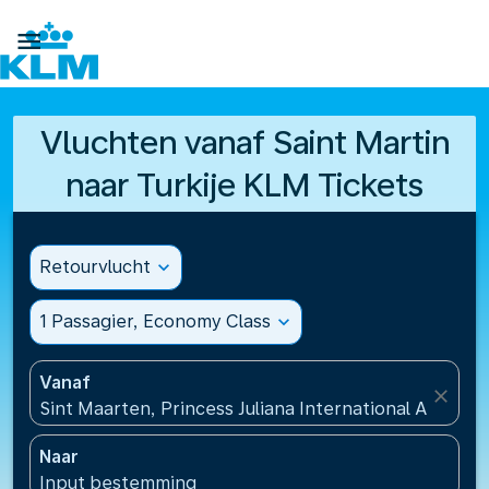

Vluchten vanaf Saint Martin
naar Turkije KLM Tickets
Retourvlucht
expand_more
1 Passagier, Economy Class
expand_more
Vanaf
close
Sint Maarten, Princess Juliana International Airport
Naar
Input bestemming