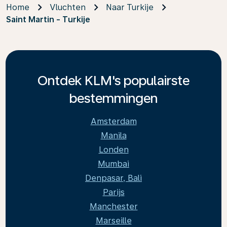
Home
Vluchten
Naar Turkije
Saint Martin - Turkije
Ontdek KLM's populairste
bestemmingen
Amsterdam
Manila
Londen
Mumbai
Denpasar, Bali
Parijs
Manchester
Marseille