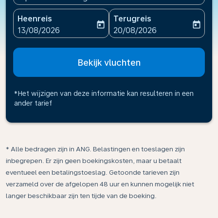
Heenreis
Terugreis
today
today
fc-booking-departure-date-aria-label
fc-booking-return-date-ari
13/08/2026
20/08/2026
Bekijk vluchten
*Het wijzigen van deze informatie kan resulteren in een
ander tarief
* Alle bedragen zijn in ANG. Belastingen en toeslagen zijn
inbegrepen. Er zijn geen boekingskosten, maar u betaalt
eventueel een betalingstoeslag. Getoonde tarieven zijn
verzameld over de afgelopen 48 uur en kunnen mogelijk niet
langer beschikbaar zijn ten tijde van de boeking.