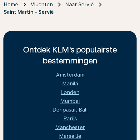
Home
Vluchten
Naar Servië
Saint Martin - Servië
Ontdek KLM's populairste
bestemmingen
Amsterdam
Manila
Londen
Mumbai
Denpasar, Bali
Parijs
Manchester
Marseille