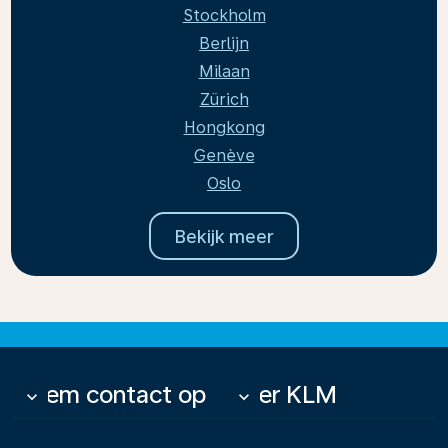
Stockholm
Berlijn
Milaan
Zürich
Hongkong
Genève
Oslo
Bekijk meer
Neem contact op
Over KLM
keyboard_arrow_down
keyboard_arrow_down