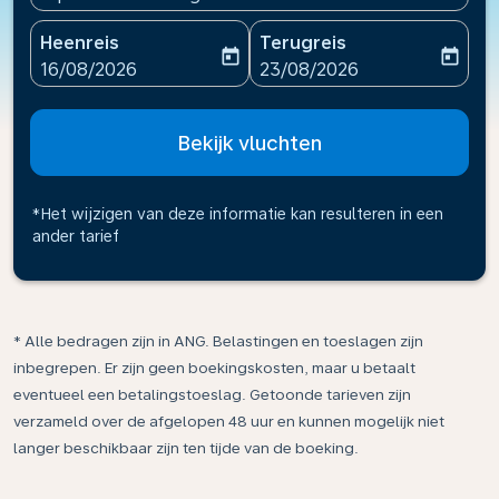
Heenreis
Terugreis
today
today
fc-booking-departure-date-aria-label
fc-booking-return-date-ari
16/08/2026
23/08/2026
Bekijk vluchten
*Het wijzigen van deze informatie kan resulteren in een
ander tarief
* Alle bedragen zijn in ANG. Belastingen en toeslagen zijn
inbegrepen. Er zijn geen boekingskosten, maar u betaalt
eventueel een betalingstoeslag. Getoonde tarieven zijn
verzameld over de afgelopen 48 uur en kunnen mogelijk niet
langer beschikbaar zijn ten tijde van de boeking.