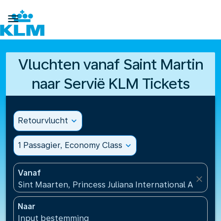

Vluchten vanaf Saint Martin
naar Servië KLM Tickets
Retourvlucht
expand_more
1 Passagier, Economy Class
expand_more
Vanaf
close
Sint Maarten, Princess Juliana International Airport
Naar
Input bestemming