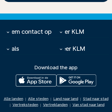
Neem contact op
Over KLM
keyboard_arrow_down
keyboard_arrow_down
Deals
Meer KLM
keyboard_arrow_down
keyboard_arrow_down
Download the app
Alle landen
Alle steden
Land naar land
Stad naar stad
|
|
|
Vertreksteden
Vertreklanden
Van stad naar land
|
|
|