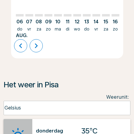
06
07
08
09
10
11
12
13
14
15
16
17
do
vr
za
zo
ma
di
wo
do
vr
za
zo
ma
AUG.
chevron_left
chevron_right
Het weer in Pisa
Weerunit
:
Weather unit option Celsius Selected
Celsius
keyboard_arrow_down
35°C
donderdag