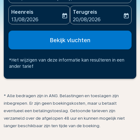
Heenreis
Terugreis
today
today
fc-booking-departure-date-aria-label
fc-booking-return-date-ari
13/08/2026
20/08/2026
Bekijk vluchten
*Het wijzigen van deze informatie kan resulteren in een
ander tarief
* Alle bedragen zijn in ANG. Belastingen en toeslagen zijn
inbegrepen. Er zijn geen boekingskosten, maar u betaalt
eventueel een betalingstoeslag. Getoonde tarieven zijn
verzameld over de afgelopen 48 uur en kunnen mogelijk niet
langer beschikbaar zijn ten tijde van de boeking.