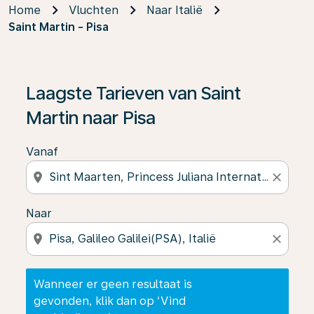
Home
Vluchten
Naar Italië
Saint Martin - Pisa
Wanneer er geen resultaat is gevonden, klik dan op ‘V
Laagste Tarieven van Saint
Martin naar Pisa
Vanaf
location_on
close
Naar
location_on
close
Wanneer er geen resultaat is
gevonden, klik dan op ‘Vind