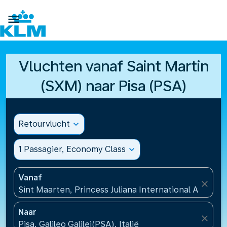

Vluchten vanaf Saint Martin
(SXM) naar Pisa (PSA)
Retourvlucht
expand_more
1 Passagier, Economy Class
expand_more
Vanaf
close
Sint Maarten, Princess Juliana International Airport
Naar
close
Pisa, Galileo Galilei(PSA), Italië