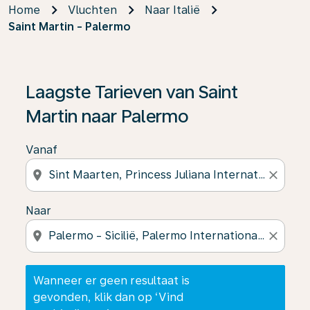
Home
Vluchten
Naar Italië
Saint Martin - Palermo
Wanneer er geen resultaat is gevonden, klik dan op ‘V
Laagste Tarieven van Saint
Martin naar Palermo
Vanaf
location_on
close
Naar
location_on
close
Wanneer er geen resultaat is
gevonden, klik dan op ‘Vind