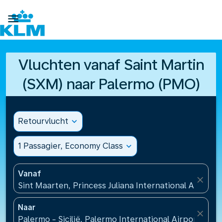

Vluchten vanaf Saint Martin
(SXM) naar Palermo (PMO)
Retourvlucht
expand_more
1 Passagier, Economy Class
expand_more
Vanaf
close
Sint Maarten, Princess Juliana International Airport
Naar
close
Palermo - Sicilië, Palermo International Airport(PMO)