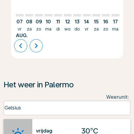
07
08
09
10
11
12
13
14
15
16
17
18
vr
za
zo
ma
di
wo
do
vr
za
zo
ma
di
AUG.
chevron_left
chevron_right
Het weer in Palermo
Weerunit
:
Weather unit option Celsius Selected
Celsius
keyboard_arrow_down
30°C
vrijdag