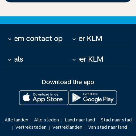
Neem contact op
Over KLM
keyboard_arrow_down
keyboard_arrow_down
Deals
Meer KLM
keyboard_arrow_down
keyboard_arrow_down
Download the app
Alle landen
Alle steden
Land naar land
Stad naar stad
|
|
|
Vertreksteden
Vertreklanden
Van stad naar land
|
|
|