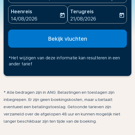
Heenreis
Terugreis
today
today
fc-booking-departure-date-aria-label
fc-booking-return-date-ari
14/08/2026
21/08/2026
Bekijk vluchten
*Het wijzigen van deze informatie kan resulteren in een
ander tarief
* Alle bedragen zijn in ANG. Belastingen en toeslagen zijn
inbegrepen. Er zijn geen boekingskosten, maar u betaalt
eventueel een betalingstoeslag. Getoonde tarieven zijn
verzameld over de afgelopen 48 uur en kunnen mogelijk niet
langer beschikbaar zijn ten tijde van de boeking.