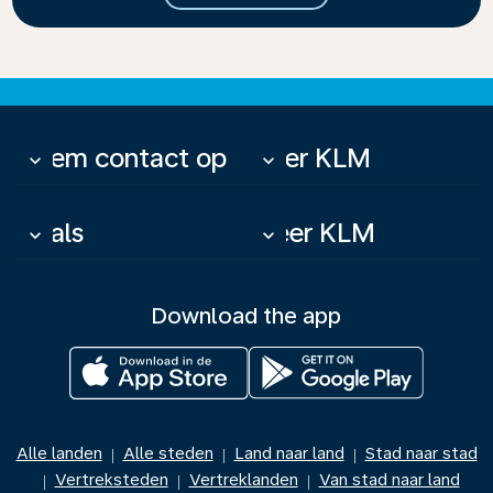
Neem contact op
Over KLM
keyboard_arrow_down
keyboard_arrow_down
Deals
Meer KLM
keyboard_arrow_down
keyboard_arrow_down
Download the app
Alle landen
Alle steden
Land naar land
Stad naar stad
|
|
|
Vertreksteden
Vertreklanden
Van stad naar land
|
|
|