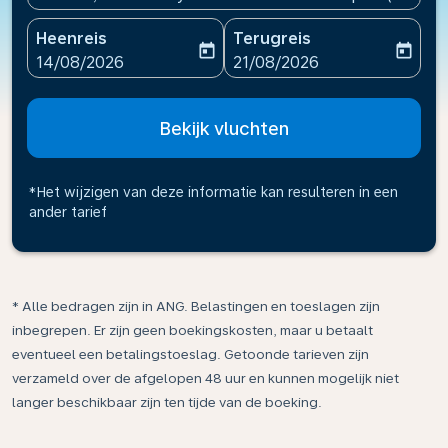
Heenreis
Terugreis
today
today
fc-booking-departure-date-aria-label
fc-booking-return-date-ari
14/08/2026
21/08/2026
Bekijk vluchten
*Het wijzigen van deze informatie kan resulteren in een
ander tarief
* Alle bedragen zijn in ANG. Belastingen en toeslagen zijn
inbegrepen. Er zijn geen boekingskosten, maar u betaalt
eventueel een betalingstoeslag. Getoonde tarieven zijn
verzameld over de afgelopen 48 uur en kunnen mogelijk niet
langer beschikbaar zijn ten tijde van de boeking.