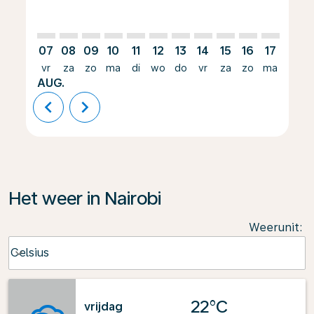
07
08
09
10
11
12
13
14
15
16
17
18
vr
za
zo
ma
di
wo
do
vr
za
zo
ma
di
AUG.
chevron_left
chevron_right
Het weer in Nairobi
Weerunit
:
Weather unit option Celsius Selected
Celsius
keyboard_arrow_down
22°C
vrijdag