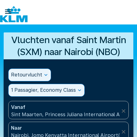

Vluchten vanaf Saint Martin
(SXM) naar Nairobi (NBO)
Retourvlucht
expand_more
1 Passagier, Economy Class
expand_more
Vanaf
close
Sint Maarten, Princess Juliana International Airport
Naar
close
Nairobi, Jomo Kenyatta International Airport(NBO), 