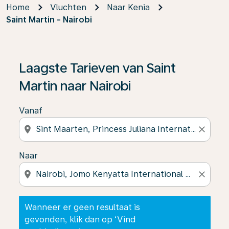
Home
Vluchten
Naar Kenia
Saint Martin - Nairobi
Wanneer er geen resultaat is gevonden, klik dan op ‘V
Laagste Tarieven van Saint
Martin naar Nairobi
Vanaf
location_on
close
Naar
location_on
close
Wanneer er geen resultaat is
gevonden, klik dan op ‘Vind