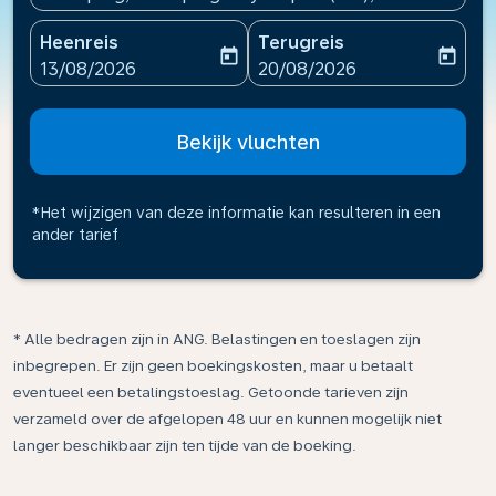
Heenreis
Terugreis
today
today
fc-booking-departure-date-aria-label
fc-booking-return-date-ari
13/08/2026
20/08/2026
Bekijk vluchten
*Het wijzigen van deze informatie kan resulteren in een
ander tarief
* Alle bedragen zijn in ANG. Belastingen en toeslagen zijn
inbegrepen. Er zijn geen boekingskosten, maar u betaalt
eventueel een betalingstoeslag. Getoonde tarieven zijn
verzameld over de afgelopen 48 uur en kunnen mogelijk niet
langer beschikbaar zijn ten tijde van de boeking.