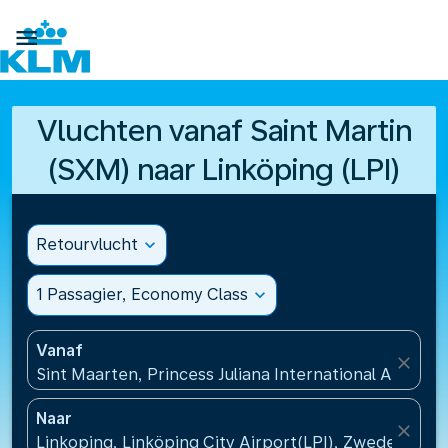

Vluchten vanaf Saint Martin
(SXM) naar Linköping (LPI)
Retourvlucht
expand_more
1 Passagier, Economy Class
expand_more
Vanaf
close
Sint Maarten, Princess Juliana International Airport
Naar
close
Linkoping, Linköping City Airport(LPI), Zweden