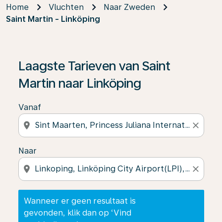
Home
Vluchten
Naar Zweden
Saint Martin - Linköping
Wanneer er geen resultaat is gevonden, klik dan op ‘V
Laagste Tarieven van Saint
Martin naar Linköping
Vanaf
location_on
close
Naar
location_on
close
Wanneer er geen resultaat is
gevonden, klik dan op ‘Vind