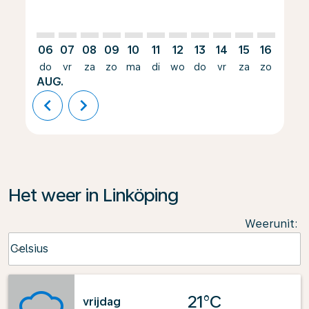
06
07
08
09
10
11
12
13
14
15
16
17
do
vr
za
zo
ma
di
wo
do
vr
za
zo
ma
AUG.
chevron_left
chevron_right
Het weer in Linköping
Weerunit
:
Weather unit option Celsius Selected
Celsius
keyboard_arrow_down
21°C
vrijdag