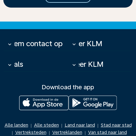
Neem contact op
Over KLM
keyboard_arrow_down
keyboard_arrow_down
Deals
Meer KLM
keyboard_arrow_down
keyboard_arrow_down
Download the app
Alle landen
Alle steden
Land naar land
Stad naar stad
|
|
|
Vertreksteden
Vertreklanden
Van stad naar land
|
|
|