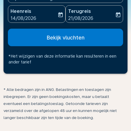
Heenreis
Terugreis
today
today
fc-booking-departure-date-aria-label
fc-booking-return-date-ari
14/08/2026
21/08/2026
Bekijk vluchten
*Het wijzigen van deze informatie kan resulteren in een
ander tarief
* Alle bedragen zijn in ANG. Belastingen en toeslagen zijn
inbegrepen. Er zijn geen boekingskosten, maar u betaalt
eventueel een betalingstoeslag. Getoonde tarieven zijn
verzameld over de afgelopen 48 uur en kunnen mogelijk niet
langer beschikbaar zijn ten tijde van de boeking.