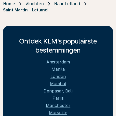
Home
Vluchten
Naar Letland
Saint Martin - Letland
Ontdek KLM's populairste
bestemmingen
Amsterdam
Manila
Londen
Mumbai
Denpasar, Bali
Parijs
Manchester
Marseille