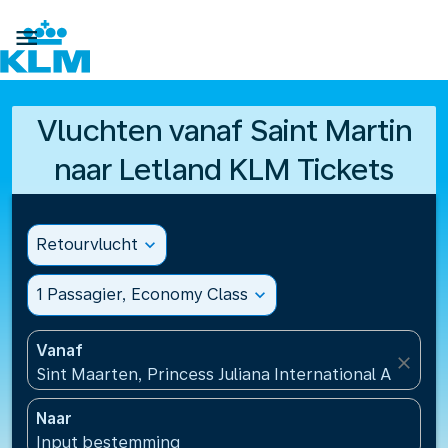

Vluchten vanaf Saint Martin
naar Letland KLM Tickets
Retourvlucht
expand_more
1 Passagier, Economy Class
expand_more
Vanaf
close
Sint Maarten, Princess Juliana International Airport
Naar
Input bestemming