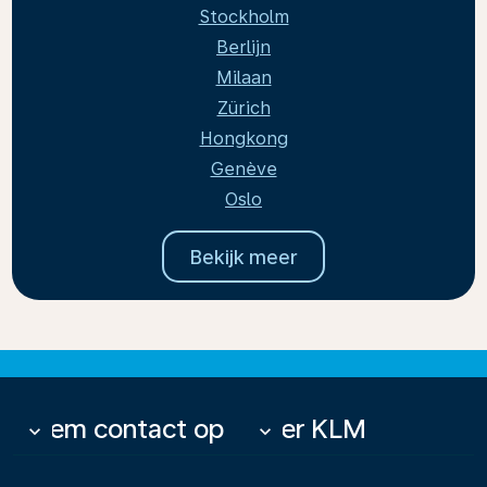
Stockholm
Berlijn
Milaan
Zürich
Hongkong
Genève
Oslo
Bekijk meer
Neem contact op
Over KLM
keyboard_arrow_down
keyboard_arrow_down