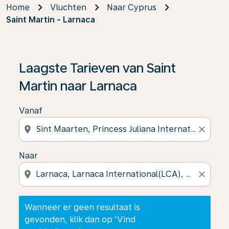
Home
Vluchten
Naar Cyprus
Saint Martin - Larnaca
Wanneer er geen resultaat is gevonden, klik dan op ‘V
Laagste Tarieven van Saint
Martin naar Larnaca
Vanaf
location_on
close
Naar
location_on
close
Wanneer er geen resultaat is
gevonden, klik dan op ‘Vind