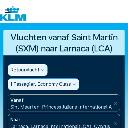

Vluchten vanaf Saint Martin
(SXM) naar Larnaca (LCA)
Retourvlucht
expand_more
1 Passagier, Economy Class
expand_more
Vanaf
close
Sint Maarten, Princess Juliana International Airport
Naar
close
Larnaca, Larnaca International(LCA), Cyprus