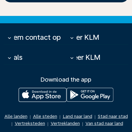
Neem contact op
Over KLM
keyboard_arrow_down
keyboard_arrow_down
Deals
Meer KLM
keyboard_arrow_down
keyboard_arrow_down
Download the app
Alle landen
Alle steden
Land naar land
Stad naar stad
|
|
|
Vertreksteden
Vertreklanden
Van stad naar land
|
|
|