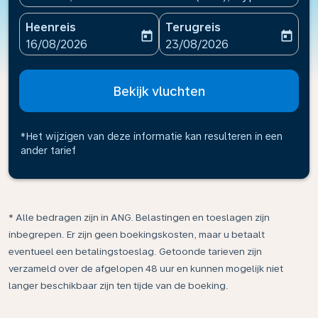
Heenreis
Terugreis
today
today
fc-booking-departure-date-aria-label
fc-booking-return-date-ari
16/08/2026
23/08/2026
Bekijk vluchten
*Het wijzigen van deze informatie kan resulteren in een
ander tarief
* Alle bedragen zijn in ANG. Belastingen en toeslagen zijn
inbegrepen. Er zijn geen boekingskosten, maar u betaalt
eventueel een betalingstoeslag. Getoonde tarieven zijn
verzameld over de afgelopen 48 uur en kunnen mogelijk niet
langer beschikbaar zijn ten tijde van de boeking.