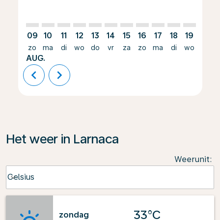
09
10
11
12
13
14
15
16
17
18
19
20
zo
ma
di
wo
do
vr
za
zo
ma
di
wo
do
AUG.
chevron_left
chevron_right
Het weer in Larnaca
Weerunit
:
Weather unit option Celsius Selected
Celsius
keyboard_arrow_down
33°C
zondag