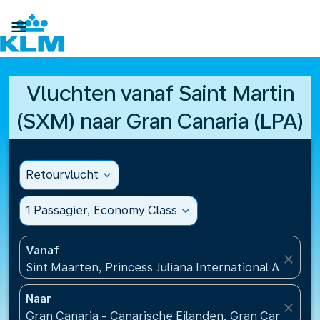

Vluchten vanaf Saint Martin
(SXM) naar Gran Canaria (LPA)
Retourvlucht
expand_more
1 Passagier, Economy Class
expand_more
Vanaf
close
Sint Maarten, Princess Juliana International Airport
Naar
close
Gran Canaria - Canarische Eilanden, Gran Canaria Ai