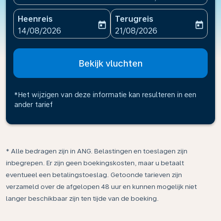
Heenreis
Terugreis
today
today
fc-booking-departure-date-aria-label
fc-booking-return-date-ari
14/08/2026
21/08/2026
Bekijk vluchten
*Het wijzigen van deze informatie kan resulteren in een
ander tarief
* Alle bedragen zijn in ANG. Belastingen en toeslagen zijn
inbegrepen. Er zijn geen boekingskosten, maar u betaalt
eventueel een betalingstoeslag. Getoonde tarieven zijn
verzameld over de afgelopen 48 uur en kunnen mogelijk niet
langer beschikbaar zijn ten tijde van de boeking.