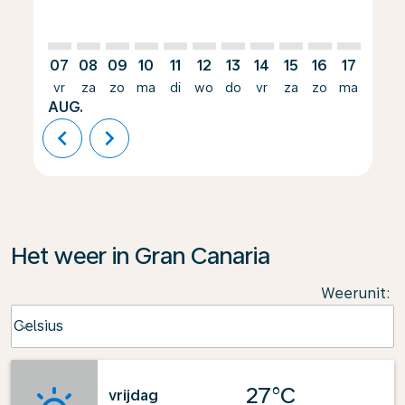
07
08
09
10
11
12
13
14
15
16
17
18
vr
za
zo
ma
di
wo
do
vr
za
zo
ma
di
AUG.
chevron_left
chevron_right
Het weer in Gran Canaria
Weerunit
:
Weather unit option Celsius Selected
Celsius
keyboard_arrow_down
27°C
vrijdag