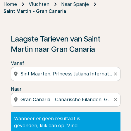
Home
Vluchten
Naar Spanje
Saint Martin - Gran Canaria
Wanneer er geen resultaat is gevonden, klik dan op ‘V
Laagste Tarieven van Saint
Martin naar Gran Canaria
Vanaf
location_on
close
Naar
location_on
close
Wanneer er geen resultaat is
gevonden, klik dan op ‘Vind