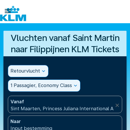

Vluchten vanaf Saint Martin
naar Filippijnen KLM Tickets
Retourvlucht
expand_more
1 Passagier, Economy Class
expand_more
Vanaf
close
Sint Maarten, Princess Juliana International Airport
Naar
Input bestemming