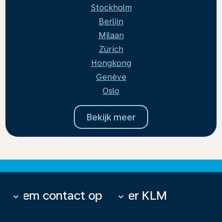
Stockholm
Berlijn
Milaan
Zürich
Hongkong
Genève
Oslo
Bekijk meer
Neem contact op
Over KLM
keyboard_arrow_down
keyboard_arrow_down