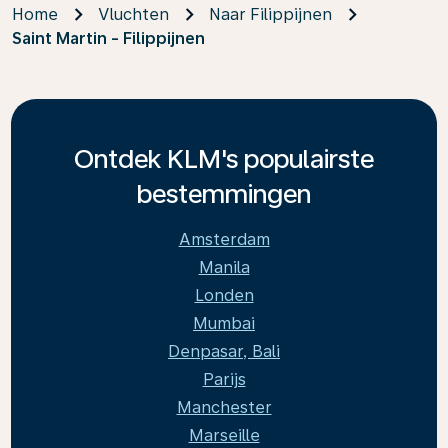
Home
Vluchten
Naar Filippijnen
Saint Martin - Filippijnen
Ontdek KLM's populairste
bestemmingen
Amsterdam
Manila
Londen
Mumbai
Denpasar, Bali
Parijs
Manchester
Marseille