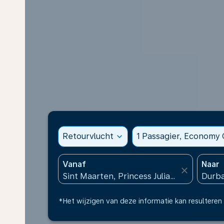
Retourvlucht
expand_more
1 Passagier, Economy 
Vanaf
Naar
close
*Het wijzigen van deze informatie kan resulteren 