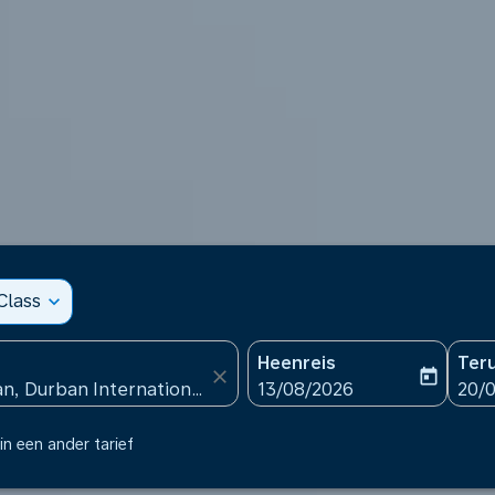
Class
expand_more
Heenreis
Ter
close
today
fc-booking-departure-date
fc-b
13/08/2026
20/
in een ander tarief