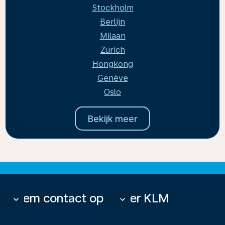
Stockholm
Berlijn
Milaan
Zürich
Hongkong
Genève
Oslo
Bekijk meer
Neem contact op
Over KLM
keyboard_arrow_down
keyboard_arrow_down