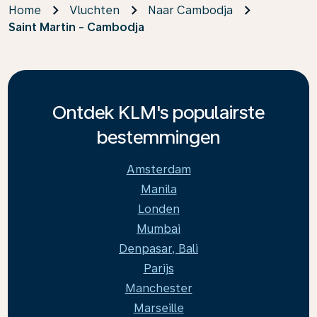
Home
Vluchten
Naar Cambodja
Saint Martin - Cambodja
Ontdek KLM's populairste
bestemmingen
Amsterdam
Manila
Londen
Mumbai
Denpasar, Bali
Parijs
Manchester
Marseille