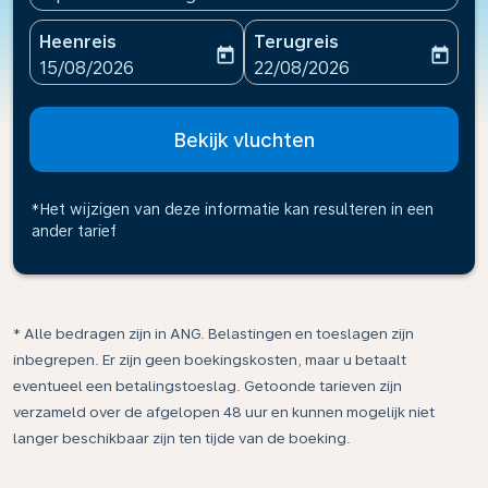
Heenreis
Terugreis
today
today
fc-booking-departure-date-aria-label
fc-booking-return-date-ari
15/08/2026
22/08/2026
Bekijk vluchten
*Het wijzigen van deze informatie kan resulteren in een
ander tarief
* Alle bedragen zijn in ANG. Belastingen en toeslagen zijn
inbegrepen. Er zijn geen boekingskosten, maar u betaalt
eventueel een betalingstoeslag. Getoonde tarieven zijn
verzameld over de afgelopen 48 uur en kunnen mogelijk niet
langer beschikbaar zijn ten tijde van de boeking.