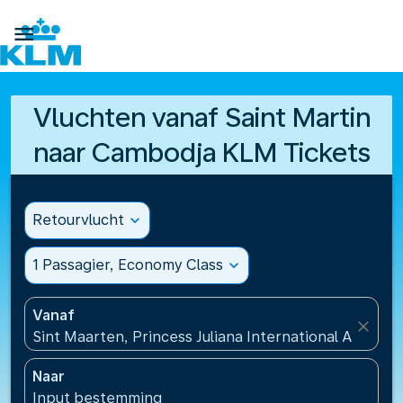

Vluchten vanaf Saint Martin
naar Cambodja KLM Tickets
Retourvlucht
expand_more
1 Passagier, Economy Class
expand_more
Vanaf
close
Sint Maarten, Princess Juliana International Airport
Naar
Input bestemming