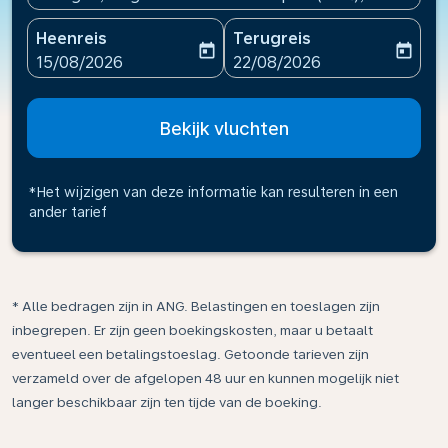
Heenreis
Terugreis
today
today
fc-booking-departure-date-aria-label
fc-booking-return-date-ari
15/08/2026
22/08/2026
Bekijk vluchten
*Het wijzigen van deze informatie kan resulteren in een
ander tarief
* Alle bedragen zijn in ANG. Belastingen en toeslagen zijn
inbegrepen. Er zijn geen boekingskosten, maar u betaalt
eventueel een betalingstoeslag. Getoonde tarieven zijn
verzameld over de afgelopen 48 uur en kunnen mogelijk niet
langer beschikbaar zijn ten tijde van de boeking.