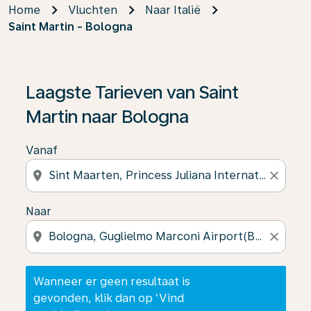
Home
Vluchten
Naar Italië
Saint Martin - Bologna
Wanneer er geen resultaat is gevonden, klik dan op ‘V
Laagste Tarieven van Saint
Martin naar Bologna
Vanaf
location_on
close
Naar
location_on
close
Wanneer er geen resultaat is
gevonden, klik dan op ‘Vind