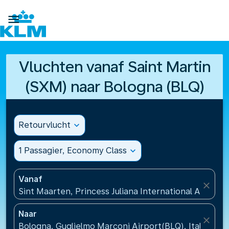

Vluchten vanaf Saint Martin
(SXM) naar Bologna (BLQ)
Retourvlucht
expand_more
1 Passagier, Economy Class
expand_more
Vanaf
close
Sint Maarten, Princess Juliana International Airport
Naar
close
Bologna, Guglielmo Marconi Airport(BLQ), Italië