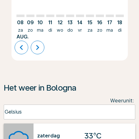
08
09
10
11
12
13
14
15
16
17
18
19
za
zo
ma
di
wo
do
vr
za
zo
ma
di
wo
AUG.
chevron_left
chevron_right
Het weer in Bologna
Weerunit
:
Weather unit option Celsius Selected
Celsius
keyboard_arrow_down
33°C
zaterdag