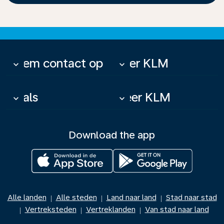
Neem contact op
Over KLM
keyboard_arrow_down
keyboard_arrow_down
Deals
Meer KLM
keyboard_arrow_down
keyboard_arrow_down
Download the app
Alle landen
Alle steden
Land naar land
Stad naar stad
|
|
|
Vertreksteden
Vertreklanden
Van stad naar land
|
|
|