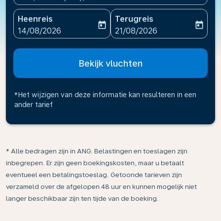
Heenreis
Terugreis
today
today
fc-booking-departure-date-aria-label
fc-booking-return-date-ari
14/08/2026
21/08/2026
Bekijk vluchten
*Het wijzigen van deze informatie kan resulteren in een
ander tarief
* Alle bedragen zijn in ANG. Belastingen en toeslagen zijn
inbegrepen. Er zijn geen boekingskosten, maar u betaalt
eventueel een betalingstoeslag. Getoonde tarieven zijn
verzameld over de afgelopen 48 uur en kunnen mogelijk niet
langer beschikbaar zijn ten tijde van de boeking.