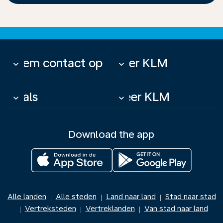
Neem contact op
Over KLM
keyboard_arrow_down
keyboard_arrow_down
Deals
Meer KLM
keyboard_arrow_down
keyboard_arrow_down
Download the app
Alle landen
Alle steden
Land naar land
Stad naar stad
|
|
|
Vertreksteden
Vertreklanden
Van stad naar land
|
|
|