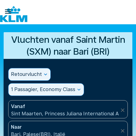

Vluchten vanaf Saint Martin
(SXM) naar Bari (BRI)
Retourvlucht
expand_more
1 Passagier, Economy Class
expand_more
Vanaf
close
Sint Maarten, Princess Juliana International Airport
Naar
close
Bari, Palese(BRI), Italië