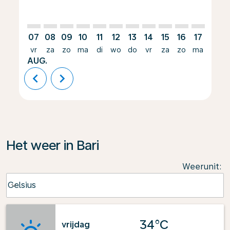
07
08
09
10
11
12
13
14
15
16
17
18
vr
za
zo
ma
di
wo
do
vr
za
zo
ma
di
AUG.
chevron_left
chevron_right
Het weer in Bari
Weerunit
:
Weather unit option Celsius Selected
Celsius
keyboard_arrow_down
34°C
vrijdag