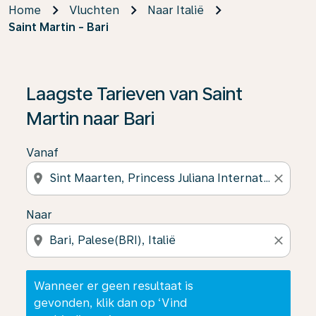
Home
Vluchten
Naar Italië
Saint Martin - Bari
Wanneer er geen resultaat is gevonden, klik dan op ‘V
Laagste Tarieven van Saint
Martin naar Bari
Vanaf
location_on
close
Naar
location_on
close
Wanneer er geen resultaat is
gevonden, klik dan op ‘Vind